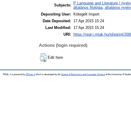
P Language and Literature / nyelv
Subjects:
általános filológia, általános nyel
Depositing User:
Kötegelt Import
Date Deposited:
17 Apr 2015 15:24
Last Modified:
17 Apr 2015 15:24
URI:
https://real-j.mtak.hu/id/eprint/268
Actions (login required)
Edit Item
REAL-J is powered by
EPrints 3
which is developed by the
School of Electronics and Computer Science
at the University of Sout