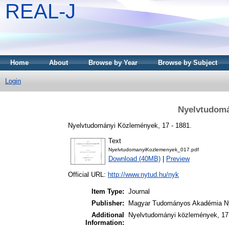
REAL-J
Home
About
Browse by Year
Browse by Subject
Login
Nyelvtudomá
Nyelvtudományi Közlemények, 17 - 1881.
Text
NyelvtudomanyiKozlemenyek_017.pdf
Download (40MB)
|
Preview
Official URL:
http://www.nytud.hu/nyk
Item Type:
Journal
Publisher:
Magyar Tudományos Akadémia Ny
Additional
Nyelvtudományi közlemények, 17.
Information: