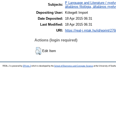
P Language and Literature / nyelv
Subjects:
általános filológia, általános nyel
Depositing User:
Kötegelt Import
Date Deposited:
18 Apr 2015 06:31
Last Modified:
18 Apr 2015 06:31
URI:
https://real-j.mtak.hu/id/eprint/276
Actions (login required)
Edit Item
REAL-J is powered by
EPrints 3
which is developed by the
School of Electronics and Computer Science
at the University of Sout