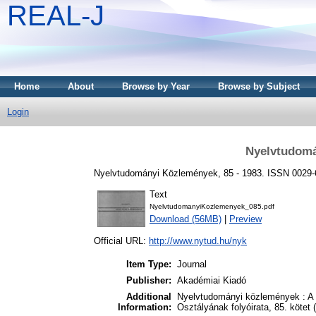
REAL-J
Home
About
Browse by Year
Browse by Subject
Login
Nyelvtudomá
Nyelvtudományi Közlemények, 85 - 1983. ISSN 0029
Text
NyelvtudomanyiKozlemenyek_085.pdf
Download (56MB)
|
Preview
Official URL:
http://www.nytud.hu/nyk
Item Type:
Journal
Publisher:
Akadémiai Kiadó
Additional
Nyelvtudományi közlemények : A
Information:
Osztályának folyóirata, 85. kötet 