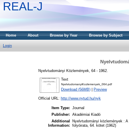
REAL-J
Home
About
Browse by Year
Browse by Subject
Login
Nyelvtudomá
Nyelvtudományi Közlemények, 64 - 1962.
Text
NyelvtudomanyiKozlemenyek_064.pdf
Download (56MB)
|
Preview
Official URL:
http://www.nytud.hu/nyk
Item Type:
Journal
Publisher:
Akadémiai Kiadó
Additional
Nyelvtudományi közlemények : A
Information:
folyóirata, 64. kötet (1962)