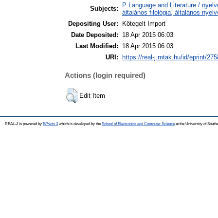
P Language and Literature / nyelv
Subjects:
általános filológia, általános nyel
Depositing User:
Kötegelt Import
Date Deposited:
18 Apr 2015 06:03
Last Modified:
18 Apr 2015 06:03
URI:
https://real-j.mtak.hu/id/eprint/275
Actions (login required)
Edit Item
REAL-J is powered by
EPrints 3
which is developed by the
School of Electronics and Computer Science
at the University of Sout