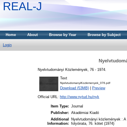
REAL-J
Home
About
Browse by Year
Browse by Subject
Login
Nyelvtudomá
Nyelvtudományi Közlemények, 76 - 1974.
Text
NyelvtudomanyiKozlemenyek_076.pdf
Download (53MB)
|
Preview
Official URL:
http://www.nytud.hu/nyk
Item Type:
Journal
Publisher:
Akadémiai Kiadó
Additional
Nyelvtudományi közlemények : A
Information:
folyóirata, 76. kötet (1974)