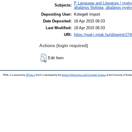
P Language and Literature / nyelv
Subjects:
általános filológia, általános nyel
Depositing User:
Kötegelt Import
Date Deposited:
18 Apr 2015 06:03
Last Modified:
18 Apr 2015 06:03
URI:
https://real-j.mtak.hu/id/eprint/274
Actions (login required)
Edit Item
REAL-J is powered by
EPrints 3
which is developed by the
School of Electronics and Computer Science
at the University of Sout