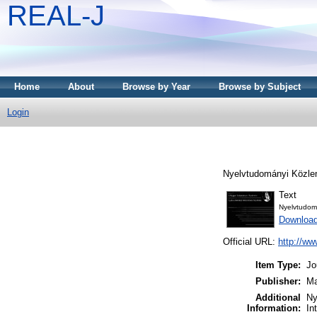
REAL-J
Home
About
Browse by Year
Browse by Subject
Login
Nyelvtudományi Közle
Text
Nyelvtudom
Downloa
Official URL:
http://ww
Item Type:
Jo
Publisher:
Ma
Additional
Ny
Information:
In