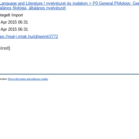
Language and Literature / nyelvészet és irodalom > P0 General Philology. Gene
talános filológia, általános nyelvészet
tegelt Import
 Apr 2015 06:31
 Apr 2015 06:31
tps://real-j.mtak.hu/id/eprint/2772
ired)
hampton.
More information and software credits
.