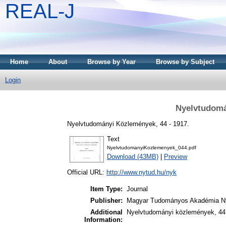
REAL-J
Home
About
Browse by Year
Browse by Subject
Login
Nyelvtudomá
Nyelvtudományi Közlemények, 44 - 1917.
Text
NyelvtudomanyiKozlemenyek_044.pdf
Download (43MB)
|
Preview
Official URL:
http://www.nytud.hu/nyk
Item Type:
Journal
Publisher:
Magyar Tudományos Akadémia Ny
Additional
Nyelvtudományi közlemények, 44.
Information: