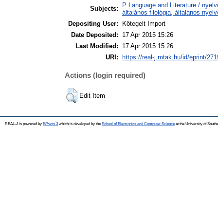
P Language and Literature / nyelv
Subjects:
általános filológia, általános nyel
Depositing User:
Kötegelt Import
Date Deposited:
17 Apr 2015 15:26
Last Modified:
17 Apr 2015 15:26
URI:
https://real-j.mtak.hu/id/eprint/271
Actions (login required)
Edit Item
REAL-J is powered by
EPrints 3
which is developed by the
School of Electronics and Computer Science
at the University of Sout