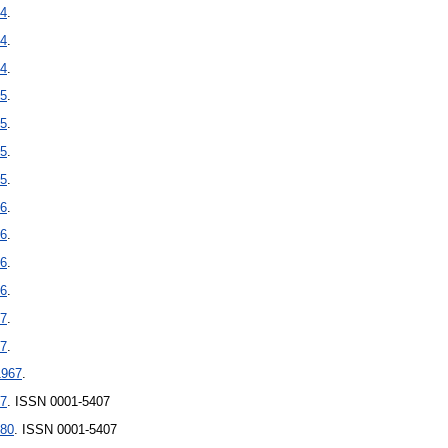
4
.
4
.
4
.
5
.
5
.
5
.
5
.
6
.
6
.
6
.
6
.
7
.
7
.
1967
.
7
. ISSN 0001-5407
80
. ISSN 0001-5407