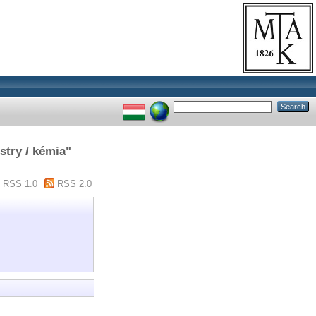
try / kémia"
RSS 1.0
RSS 2.0