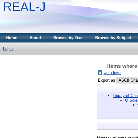
REAL-J
Home
About
Browse by Year
Browse by Subject
Login
Items where
Up a level
Export as
Library of Co
Q Scie