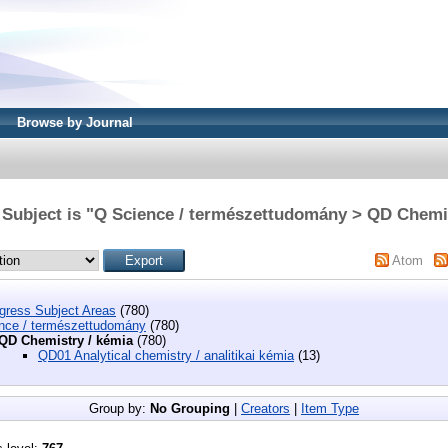
Browse by Journal
 Subject is "Q Science / természettudomány > QD Chemis
Atom
ngress Subject Areas
(780)
nce / természettudomány
(780)
QD Chemistry / kémia
(780)
QD01 Analytical chemistry / analitikai kémia
(13)
Group by:
No Grouping
|
Creators
|
Item Type