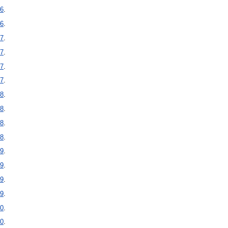
6
.
6
.
7
.
7
.
7
.
7
.
8
.
8
.
8
.
8
.
9
.
9
.
9
.
9
.
0
.
0
.