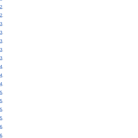
2
.
2
.
3
.
3
.
3
.
3
.
3
.
4
.
4
.
4
.
5
.
5
.
5
.
5
.
6
.
6
.