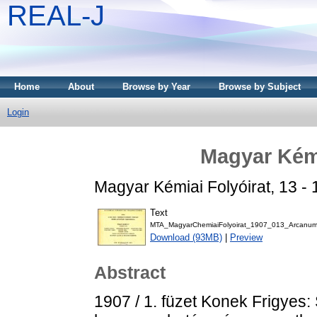
REAL-J
Home
About
Browse by Year
Browse by Subject
Login
Magyar Kémi
Magyar Kémiai Folyóirat, 13 - 
Text
MTA_MagyarChemiaiFolyoirat_1907_013_Arcanum
Download (93MB)
|
Preview
Abstract
1907 / 1. füzet Konek Frigyes