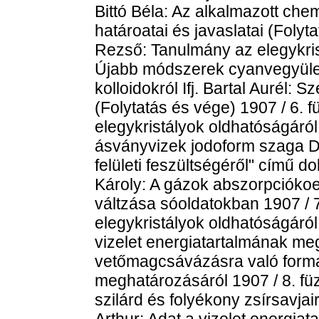
Bittó Béla: Az alkalmazott ch
határoatai és javaslatai (Folyta
Rezső: Tanulmány az elegykristá
Újabb módszerek cyanvegyületek
kolloidokról Ifj. Bartal Aurél
(Folytatás és vége) 1907 / 6. 
elegykristályok oldhatóságáról
ásványvizek jodoform szaga D
felületi feszültségéről" című d
Károly: A gázok abszorpciókoe
váltzása sóoldatokban 1907 / 
elegykristályok oldhatóságáról
vizelet energiatartalmának m
vetőmagcsávázásra való forma
meghatározásáról 1907 / 8. füz
szilárd és folyékony zsírsavjai
Arthur: Adat a vizelet energi