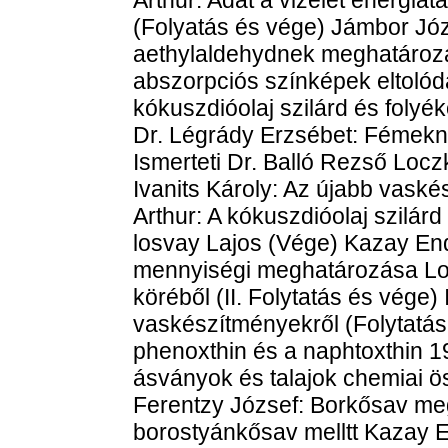
(Folyatás és vége) Jámbor Józ
aethylaldehydnek meghatározá
abszorpciós színképek eltolódá
kókuszdióolaj szilárd és folyéko
Dr. Légrády Erzsébet: Fémekne
Ismerteti Dr. Balló Rezső Loc
Ivanits Károly: Az újabb vaské
Arthur: A kókuszdióolaj szilárd 
losvay Lajos (Vége) Kazay En
mennyiségi meghatározása Lo
köréből (II. Folytatás és vége) 
vaskészítményekről (Folytatá
phenoxthin és a naphtoxthin 19
ásványok és talajok chemiai ös
Ferentzy József: Borkősav m
borostyánkősav melltt Kazay E