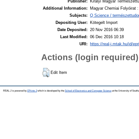
Publisher:
Királyi Magyar Természett
Additional Information:
Magyar Chemiai Folyóirat : 
Subjects:
Q Science / természettud
Depositing User:
Kötegelt Import
Date Deposited:
20 Nov 2016 06:39
Last Modified:
06 Dec 2016 10:18
URI:
https://real-j.mtak.hu/id/ep
Actions (login required)
Edit Item
REAL-J is powered by
EPrints 3
which is developed by the
School of Electronics and Computer Science
at the University of Sout