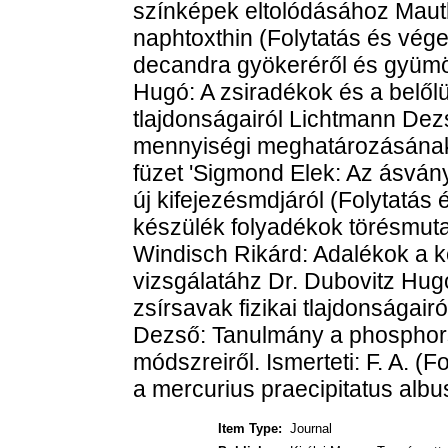
színképek eltolódásához Maut
naphtoxthin (Folytatás és vég
decandra gyökeréről és gyümölc
Hugó: A zsiradékok és a belőlük
tlajdonságairól Lichtmann De
mennyiségi meghatározásának mó
füzet 'Sigmond Elek: Az ásván
új kifejezésmdjáról (Folytatá
készülék folyadékok törésmut
Windisch Rikárd: Adalékok a 
vizsgálatáhz Dr. Dubovitz Hugó
zsírsavak fizikai tlajdonságair
Dezső: Tanulmány a phospho
módszreiről. Ismerteti: F. A. (
a mercurius praecipitatus albus
Item Type:
Journal