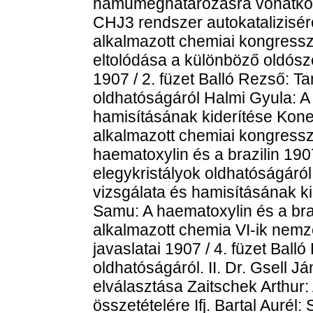
hamumeghatározásra vonatkozó
CHJ3 rendszer autokatalizisér
alkalmazott chemiai kongress
eltolódása a különböző oldósz
1907 / 2. füzet Balló Rezső: T
oldhatóságáról Halmi Gyula: A
hamisításának kiderítése Kone
alkalmazott chemiai kongressz
haematoxylin és a brazilin 190
elegykristályok oldhatóságáról
vizsgálata és hamisításának ki
Samu: A haematoxylin és a braz
alkalmazott chemia VI-ik nemz
javaslatai 1907 / 4. füzet Bal
oldhatóságáról. II. Dr. Gsell J
elválasztása Zaitschek Arthur:
összetételére Ifj. Bartal Auré