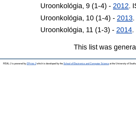
Uroonkológia, 9 (1-4) -
2012
. 
Uroonkológia, 10 (1-4) -
2013
Uroonkológia, 11 (1-3) -
2014
.
This list was gener
REAL-J is powered by
EPrints 3
which is developed by the
School of Electronics and Computer Science
at the University of Sout