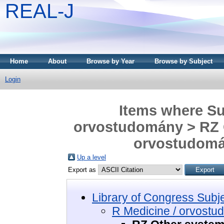
REAL-J
Home
About
Browse by Year
Browse by Subject
Login
Items where Sub
orvostudomány > RZ O
orvostudomán
Up a level
Export as
Library of Congress Subj
R Medicine / orvost