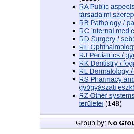
RA Public aspect
társadalmi szere
RB Pathology / pa
RC Internal medic
RD Surgery / seb
RE Ophthalmolog
RJ Pediatrics / 
RK Dentistry / fo
RL Dermatology /
RS Pharmacy and 
gyógyászati eszk
RZ Other systems
területei
(148)
Group by:
No Gro