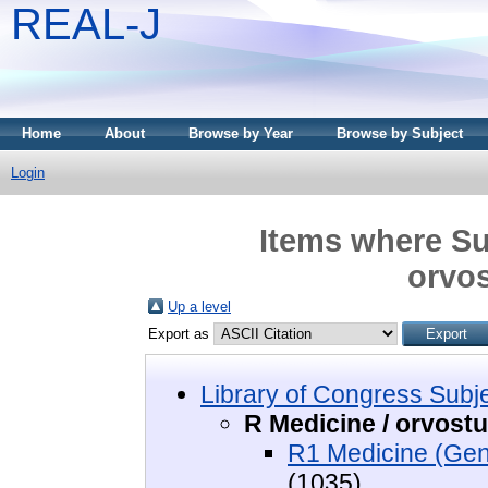
REAL-J
Home
About
Browse by Year
Browse by Subject
Login
Items where Sub
orvo
Up a level
Export as
Library of Congress Subj
R Medicine / orvos
R1 Medicine (Gen
(1035)