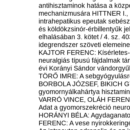
antihisztaminok hatása a közp
mechanizmusára HITTNER I., 
intrahepatikus epeutak sebész
és köldökzsinór-érbillentyűk 
elhalásában 3. kötet / 4. sz
idegrendszer szöveti elemein
KAJTOR FERENC: Kísérletes-kl
neuralgiás típusú fájdalmak tá
évi Korányi Sándor vándorgyű
TÖRŐ IMRE: A sebgyógyulás
BORBOLA JÓZSEF, BIKICH G
gyomornyálkahártya hisztaminh
VARRÓ VINCE, OLÁH FEREN
Adat a gyomorszekréció neur
HORÁNYI BÉLA: Agydaganatok
FERENC: A vese nyirokkeringé