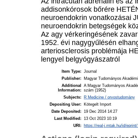
Az intracutan adrenalin és az 
addisonkórosok bőrére HETÉN
neuroendokrin vonatkozásai 
neuroendokrin betegségek kö
Az agy vérkeringésének zavar
1952. évi nagygyűlésén elhan
arteriosclerosis problémája 
lengyel belgyógyászatról
Item Type:
Journal
Publisher:
Magyar Tudományos Akadémi
Additional
A Magyar Tudományos Akadémi
Information:
szám (1952)
Subjects:
R Medicine / orvostudomány
Depositing User:
Kötegelt Import
Date Deposited:
19 Dec 2014 14:27
Last Modified:
13 Oct 2023 10:19
URI:
https://real-j.mtak.hu/id/eprint