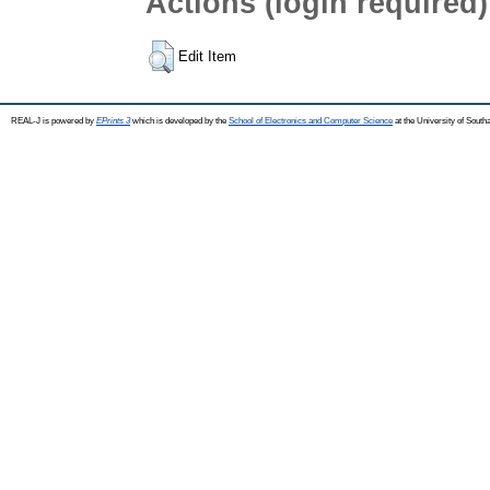
Actions (login required)
Edit Item
REAL-J is powered by
EPrints 3
which is developed by the
School of Electronics and Computer Science
at the University of Sout