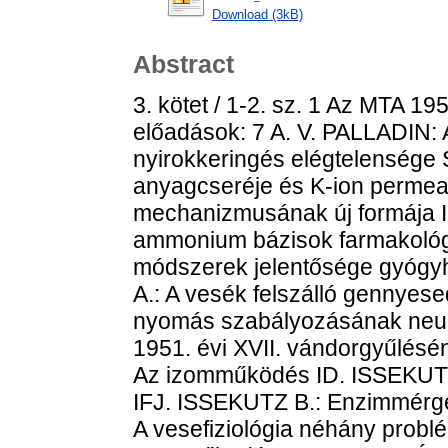
Download (3kB)
Abstract
3. kötet / 1-2. sz. 1 Az MTA 1
előadások: 7 A. V. PALLADIN:
nyirokkeringés elégtelensége 
anyagcseréje és K-ion permeab
mechanizmusának új formája I
ammonium bázisok farmakológi
módszerek jelentősége gyógy
A.: A vesék felszálló gennyes
nyomás szabályozásának neur
1951. évi XVII. vándorgyűlésé
Az izomműködés ID. ISSEKUTZ
IFJ. ISSEKUTZ B.: Enzimmérgek
A vesefiziológia néhány probl