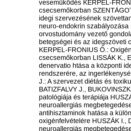
veseműködés KERPEL-FRÓNIUS
csecsemőkorban SZENTÁGOTHAI
idegi szervezésének szövettani
neuro-endokrin szabályozása 
orvostudomány vezető gondola
betegségei és az idegszöveti ox
KERPEL-FRONIUS Ö.: Oxigénhi
csecsemőkorban LISSÁK K., E
denervatio htása a központi id
rendszerére, az ingerlékenys
J.: A szervezet diétás és toxi
BATIZFALVY J., BUKOVINSZKY L.
patológiája és terápiája HUS
neuroallergiás megbetegedése
antihisztaminok hatása a külön
oxigénfelvételére HUSZÁK I.
neuroallergiás megbetegedése