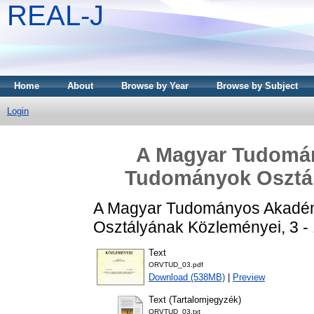
REAL-J
Home
About
Browse by Year
Browse by Subject
Login
A Magyar Tudomán
Tudományok Osztál
A Magyar Tudományos Akadém
Osztályának Közleményei, 3 -
Text
ORVTUD_03.pdf
Download (538MB)
|
Preview
Text (Tartalomjegyzék)
ORVTUD_03.txt