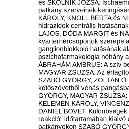
és SKOLNIK JÓZSA: Ischaemiá
patkány szerveinek keringé
KÁROLY, KNOLL BERTA és NI
hidrazidok centrális hatásán
LAJOS, DÓDA MARGIT és NÁD
kvarternércsoportok szerepe a 
ganglionblokkoló hatásának 
pszichofarmakológia néhány akt
ÁBRAHÁM AMBRUS: A szív b
MAGYAR ZSUZSA: Az értágítók 
SZABÓ GYÖRGY, ZOLTÁN Ö. TAM
kötőszövetből vénás pangás
GYÖRGY, MAGYAR ZSUZSA: Dib
KELEMEN KÁROLY, VINCENZ
DANIEL BOVET: Különbségek a fe
reakció" időtartamában kialvó é
patkányokon SZABÓ GYÖRGY