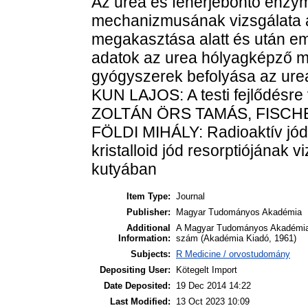
Az urea és fehérjebontó enzy
mechanizmusának vizsgálata az
megakasztása alatt és után e
adatok az urea hólyagképző 
gyógyszerek befolyása az ur
KUN LAJOS: A testi fejlődésre
ZOLTÁN ÖRS TAMÁS, FISCH
FÖLDI MIHÁLY: Radioaktív jódd
kristalloid jód resorptiójának v
kutyában
Item Type:
Journal
Publisher:
Magyar Tudományos Akadémia
Additional
A Magyar Tudományos Akadémia 
Information:
szám (Akadémia Kiadó, 1961)
Subjects:
R Medicine / orvostudomány
Depositing User:
Kötegelt Import
Date Deposited:
19 Dec 2014 14:22
Last Modified:
13 Oct 2023 10:09