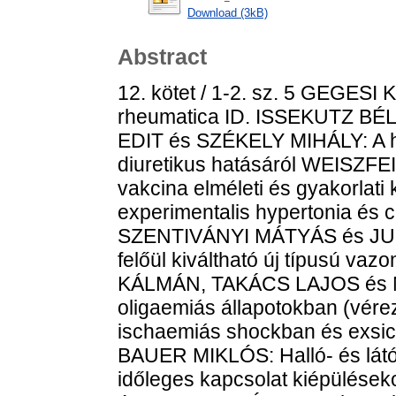
Download (3kB)
Abstract
12. kötet / 1-2. sz. 5 GEGESI 
rheumatica ID. ISSEKUTZ B
EDIT és SZÉKELY MIHÁLY: A h
diuretikus hatásáról WEISZFEI
vakcina elméleti és gyakorlat
experimentalis hypertonia és c
SZENTIVÁNYI MÁTYÁS és JU
felőül kiváltható új típusú va
KÁLMÁN, TAKÁCS LAJOS és N
oligaemiás állapotokban (vére
ischaemiás shockban és exs
BAUER MIKLÓS: Halló- és látóké
időleges kapcsolat kiépülé