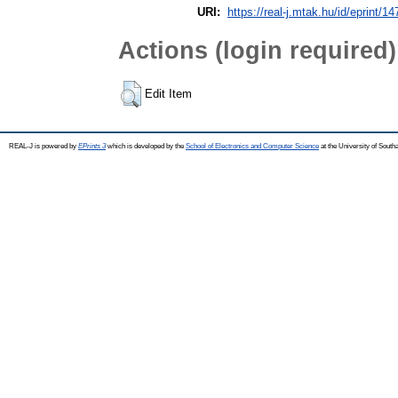
URI:
https://real-j.mtak.hu/id/eprint/14
Actions (login required)
Edit Item
REAL-J is powered by
EPrints 3
which is developed by the
School of Electronics and Computer Science
at the University of Sout