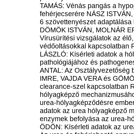
TAMÁS: Vénás pangás a hypopr
fehérjecserére NÁSZ ISTVÁN,
6 szövettenyészet adaptálása 
DÖMÖK ISTVÁN, MOLNÁR E
Vírusürítési vizsgálatok az élő,
védőoltásokkal kapcsolatb
LÁSZLÓ: Kísérleti adatok a hó
pathológiájához és pathogenes
ANTAL: Az Osztályvezetőség
IMRE, VAJDA VERA és GÖMÖRI
clearance-szel kapcsolatban 
hólyagképző mechanizmusához,
urea-hólyagképződésre ember
adatok az urea hólyagképző me
enzymek befolyása az urea-h
ÖDÖN: Kísérleti adatok az ur