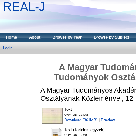
REAL-J
Home
About
Browse by Year
Browse by Subject
Login
A Magyar Tudomán
Tudományok Osztál
A Magyar Tudományos Akadém
Osztályának Közleményei, 12 
Text
ORVTUD_12.pdf
Download (361MB)
|
Preview
Text (Tartalomjegyzék)
ORVTUD_12.txt