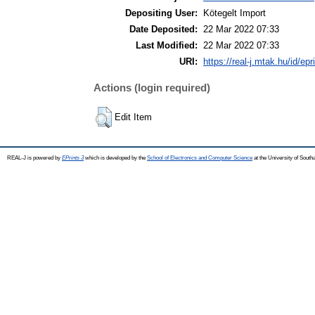
Depositing User:
Kötegelt Import
Date Deposited:
22 Mar 2022 07:33
Last Modified:
22 Mar 2022 07:33
URI:
https://real-j.mtak.hu/id/ep
Actions (login required)
Edit Item
REAL-J is powered by
EPrints 3
which is developed by the
School of Electronics and Computer Science
at the University of Sout