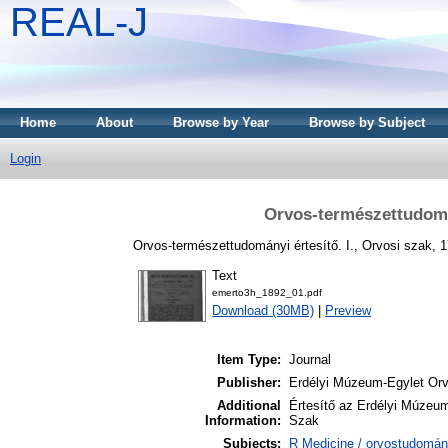
REAL-J
Home
About
Browse by Year
Browse by Subject
Login
Orvos-természettudomán
Orvos-természettudományi értesítő. I., Orvosi szak, 17
Text
emerto3h_1892_01.pdf
Download (30MB)
|
Preview
Item Type:
Journal
Publisher:
Erdélyi Múzeum-Egylet Or
Additional
Értesítő az Erdélyi Múzeu
Information:
Szak
Subjects:
R Medicine / orvostudomá