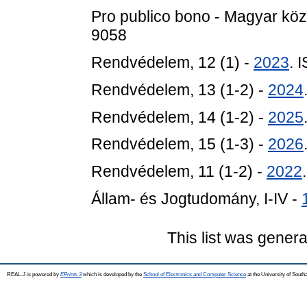
Pro publico bono - Magyar köz
9058
Rendvédelem, 12 (1) -
2023
. 
Rendvédelem, 13 (1-2) -
2024
Rendvédelem, 14 (1-2) -
2025
Rendvédelem, 15 (1-3) -
2026
Rendvédelem, 11 (1-2) -
2022
Állam- és Jogtudomány, I-IV -
This list was gener
REAL-J is powered by
EPrints 3
which is developed by the
School of Electronics and Computer Science
at the University of Sout