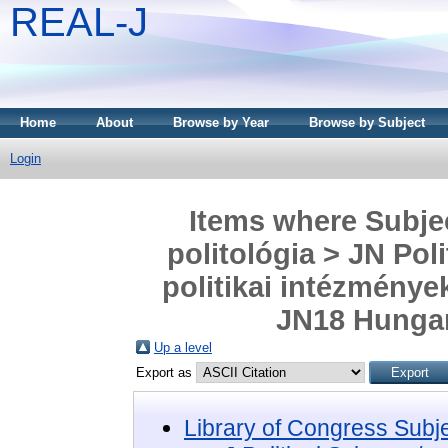
REAL-J
Home
About
Browse by Year
Browse by Subject
Login
Items where Subject
politológia > JN Poli
politikai intézménye
JN18 Hungar
Up a level
Export as
Library of Congress Subj