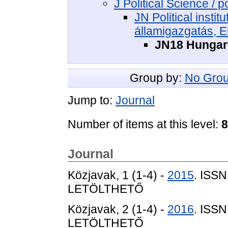
J Political Science / po
JN Political instit
államigazgatás, 
JN18 Hungar
Group by:
No Grou
Jump to:
Journal
Number of items at this level:
8
Journal
Közjavak, 1 (1-4) -
2015
. ISS
LETÖLTHETŐ
Közjavak, 2 (1-4) -
2016
. ISS
LETÖLTHETŐ