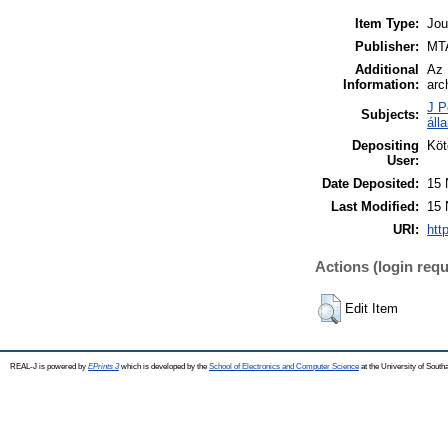
Item Type:
Jou
Publisher:
MTA
Additional
Az 
Information:
arc
J P
Subjects:
áll
Depositing
Köt
User:
Date Deposited:
15 
Last Modified:
15 
URI:
htt
Actions (login requ
Edit Item
REAL-J is powered by
EPrints 3
which is developed by the
School of Electronics and Computer Science
at the University of Sout