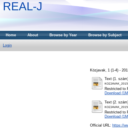
REAL-J
Home
About
Browse by Year
Browse by Subject
Login
Közjavak, 1 (1-4) - 2
Text (1. szám
KOZJAVAK_2015
Restricted to 
Download (1M
Text (2. szám
KOZJAVAK_2015
Restricted to 
Download (1M
Official URL:
https://w