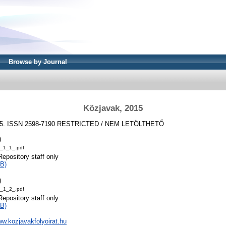
Browse by Journal
Közjavak, 2015
015. ISSN 2598-7190
RESTRICTED / NEM LETÖLTHETŐ
)
_1_1_.pdf
Repository staff only
B)
)
_1_2_.pdf
Repository staff only
B)
ww.kozjavakfolyoirat.hu