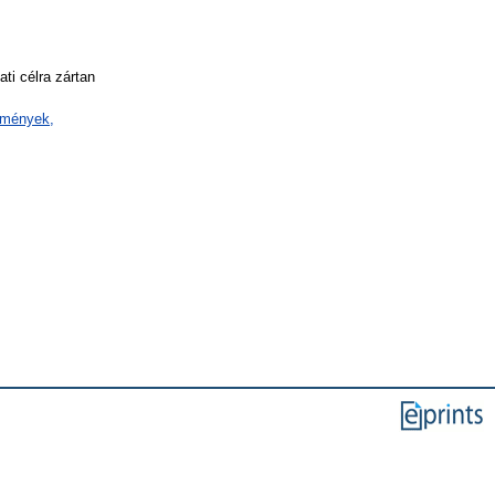
ti célra zártan
ézmények,