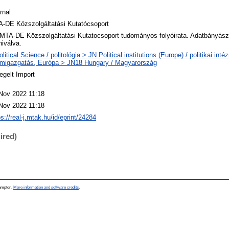
rnal
-DE Közszolgáltatási Kutatócsoport
MTA-DE Közszolgáltatási Kutatocsoport tudományos folyóirata. Adatbányásza
hiválva.
olitical Science / politológia > JN Political institutions (Europe) / politikai int
amigazgatás, Európa > JN18 Hungary / Magyarország
egelt Import
Nov 2022 11:18
Nov 2022 11:18
ps://real-j.mtak.hu/id/eprint/24284
ired)
hampton.
More information and software credits
.