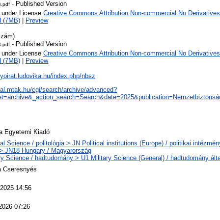
- Published Version
.pdf
e under License
Creative Commons Attribution Non-commercial No Derivatives
d (7MB)
|
Preview
szám)
- Published Version
.pdf
e under License
Creative Commons Attribution Non-commercial No Derivatives
d (7MB)
|
Preview
olyoirat.ludovika.hu/index.php/nbsz
real.mtak.hu/cgi/search/archive/advanced?
t=archive&_action_search=Search&date=2025&publication=Nemzetbiztons
a Egyetemi Kiadó
cal Science / politológia > JN Political institutions (Europe) / politikai intézm
> JN18 Hungary / Magyarország
ary Science / hadtudomány > U1 Military Science (General) / hadtudomány ált
a Cseresnyés
2025 14:56
2026 07:26