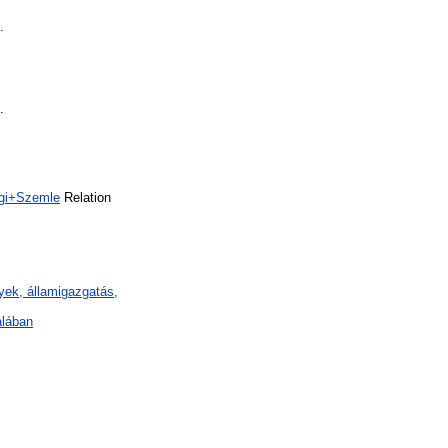
.
.
ági+Szemle
Relation
ények, államigazgatás,
alában