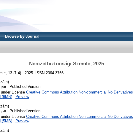
Browse by Journal
Nemzetbiztonsági Szemle, 2025
le, 13 (1-4) - 2025. ISSN 2064-3756
szám)
- Published Version
.pdf
e under License
Creative Commons Attribution Non-commercial No Derivatives
d (6MB)
|
Preview
szám)
- Published Version
.pdf
e under License
Creative Commons Attribution Non-commercial No Derivatives
d (5MB)
|
Preview
szám)