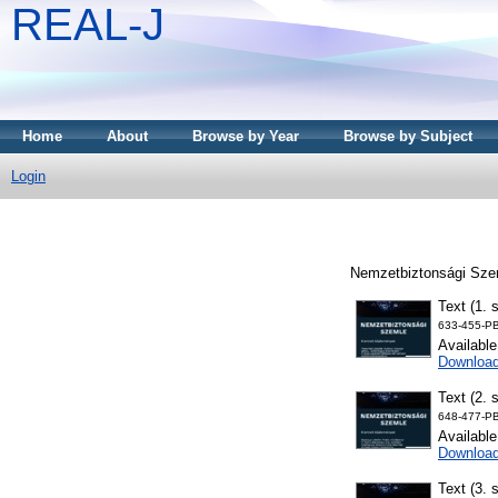
REAL-J
Home
About
Browse by Year
Browse by Subject
Login
Nemzetbiztonsági Szem
Text (1. 
633-455-PB
Availabl
Downloa
Text (2. 
648-477-PB
Availabl
Downloa
Text (3. 