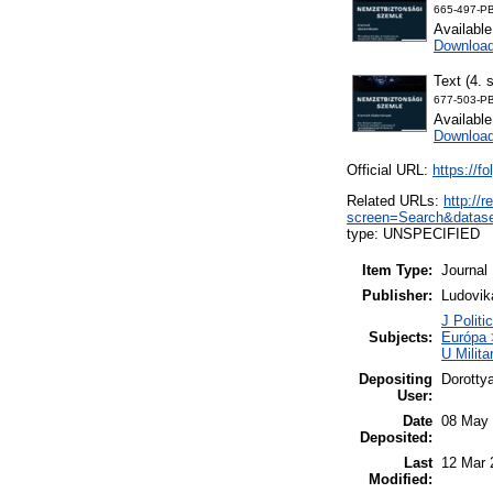
665-497-PB
Availabl
Downloa
Text (4. 
677-503-PB
Availabl
Downloa
Official URL:
https://f
Related URLs:
http://
screen=Search&datase
type: UNSPECIFIED
Item Type:
Journal
Publisher:
Ludovik
J Politi
Subjects:
Európa 
U Milit
Depositing
Dorotty
User:
Date
08 May 
Deposited:
Last
12 Mar 
Modified: