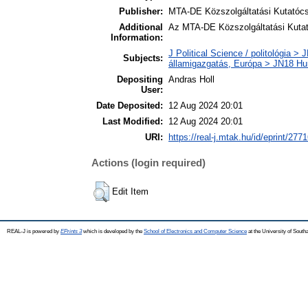
Publisher:
MTA-DE Közszolgáltatási Kutatócs
Additional
Az MTA-DE Közszolgáltatási Kutat
Information:
J Political Science / politológia > J
Subjects:
államigazgatás, Európa > JN18 Hu
Depositing
Andras Holl
User:
Date Deposited:
12 Aug 2024 20:01
Last Modified:
12 Aug 2024 20:01
URI:
https://real-j.mtak.hu/id/eprint/277
Actions (login required)
Edit Item
REAL-J is powered by
EPrints 3
which is developed by the
School of Electronics and Computer Science
at the University of Sout