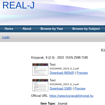
REAL-J
Home
About
Browse by Year
Browse by Subject
Login
Kö
Közjavak, 9 (2-3) - 2023. ISSN 2598-7190
Text
KOZJAVAK_2023_9_2.pdf
Download (865kB)
|
Preview
Text
KOZJAVAK_2023_9_3.pdf
Download (1MB)
|
Preview
Official URL:
https://www.kozjavakfolyoirat.hu
Item Type:
Journal