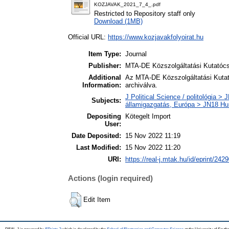
KOZJAVAK_2021_7_4_.pdf
Restricted to Repository staff only
Download (1MB)
Official URL:
https://www.kozjavakfolyoirat.hu
Item Type:
Journal
Publisher:
MTA-DE Közszolgáltatási Kutatócs
Additional
Az MTA-DE Közszolgáltatási Kutato
Information:
archiválva.
J Political Science / politológia > J
Subjects:
államigazgatás, Európa > JN18 Hu
Depositing
Kötegelt Import
User:
Date Deposited:
15 Nov 2022 11:19
Last Modified:
15 Nov 2022 11:20
URI:
https://real-j.mtak.hu/id/eprint/242
Actions (login required)
Edit Item