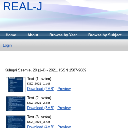
REAL-J
Home
About
Browse by Year
Browse by Subject
Login
Külügyi Szemle, 20 (1-4) - 2021. ISSN 1587-9089
Text (1. szám)
KSZ_2021_1.pdf
Download (2MB)
|
Preview
Text (2. szám)
KSZ_2021_2.pdf
Download (3MB)
|
Preview
Text (3. szám)
KSZ_2021_3.pdf
Download (4MB)
|
Preview