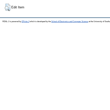
Edit Item
REAL-J is powered by
EPrints 3
which is developed by the
School of Electronics and Computer Science
at the University of Sout