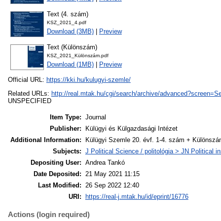
Text (4. szám)
KSZ_2021_4.pdf
Download (3MB)
|
Preview
Text (Különszám)
KSZ_2021_Különszám.pdf
Download (1MB)
|
Preview
Official URL:
https://kki.hu/kulugyi-szemle/
Related URLs:
http://real.mtak.hu/cgi/search/archive/advanced?scre
UNSPECIFIED
Item Type:
Journal
Publisher:
Külügyi és Külgazdasági Intézet
Additional Information:
Külügyi Szemle 20. évf. 1-4. szám + Különsz
Subjects:
J Political Science / politológia > JN Politica
Depositing User:
Andrea Tankó
Date Deposited:
21 May 2021 11:15
Last Modified:
26 Sep 2022 12:40
URI:
https://real-j.mtak.hu/id/eprint/16776
Actions (login required)