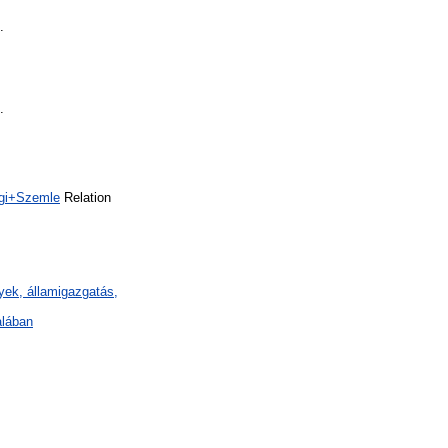
.
.
ági+Szemle
Relation
ények, államigazgatás,
alában