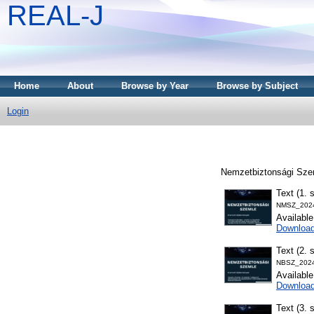
REAL-J
Home
About
Browse by Year
Browse by Subject
Login
Nemzetbiztonsági Szem
Text (1. 
NMSZ_2024
Availabl
Downloa
Text (2. 
NBSZ_2024
Availabl
Downloa
Text (3. 