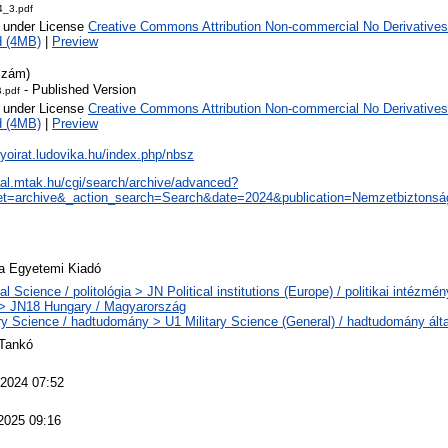
_3.pdf
e under License
Creative Commons Attribution Non-commercial No Derivatives
d (4MB)
|
Preview
szám)
- Published Version
.pdf
e under License
Creative Commons Attribution Non-commercial No Derivatives
d (4MB)
|
Preview
olyoirat.ludovika.hu/index.php/nbsz
real.mtak.hu/cgi/search/archive/advanced?
t=archive&_action_search=Search&date=2024&publication=Nemzetbiztons
a Egyetemi Kiadó
cal Science / politológia > JN Political institutions (Europe) / politikai intézm
> JN18 Hungary / Magyarország
ary Science / hadtudomány > U1 Military Science (General) / hadtudomány ált
Tankó
2024 07:52
2025 09:16