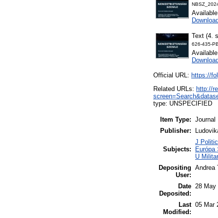
NBSZ_2024
Availabl
Downloa
Text (4. 
626-435-PB
Availabl
Downloa
Official URL:
https://f
Related URLs:
http://
screen=Search&datase
type: UNSPECIFIED
Item Type:
Journal
Publisher:
Ludovik
J Politi
Subjects:
Európa 
U Milit
Depositing
Andrea 
User:
Date
28 May 
Deposited:
Last
05 Mar 
Modified: