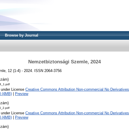
Browse by Journal
Nemzetbiztonsági Szemle, 2024
le, 12 (1-4) - 2024. ISSN 2064-3756
szám)
_1.pdf
e under License
Creative Commons Attribution Non-commercial No Derivatives
d (4MB)
|
Preview
szám)
_2.pdf
e under License
Creative Commons Attribution Non-commercial No Derivatives
d (4MB)
|
Preview
szám)