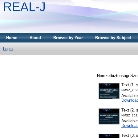
REAL-J
Home
About
Browse by Year
Browse by Subject
Login
Nemzetbiztonsági Szem
Text (1. 
NMSZ_2022
Availabl
Download
Text (2. 
NMSZ_2022
Availabl
Downloa
Text (3. 