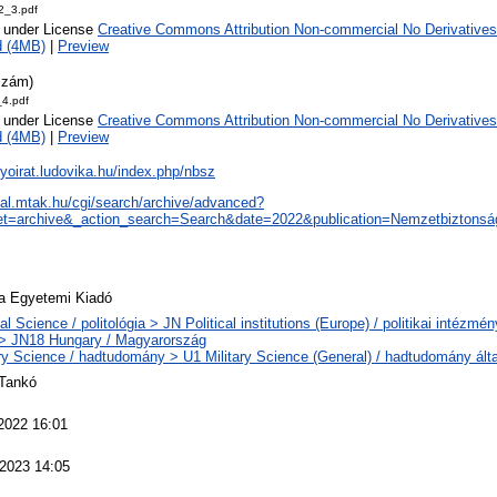
_3.pdf
e under License
Creative Commons Attribution Non-commercial No Derivatives
d (4MB)
|
Preview
szám)
4.pdf
e under License
Creative Commons Attribution Non-commercial No Derivatives
d (4MB)
|
Preview
olyoirat.ludovika.hu/index.php/nbsz
real.mtak.hu/cgi/search/archive/advanced?
t=archive&_action_search=Search&date=2022&publication=Nemzetbiztons
a Egyetemi Kiadó
cal Science / politológia > JN Political institutions (Europe) / politikai intézm
> JN18 Hungary / Magyarország
ary Science / hadtudomány > U1 Military Science (General) / hadtudomány ált
Tankó
2022 16:01
2023 14:05