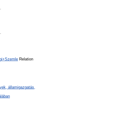
.
.
ági+Szemle
Relation
ények, államigazgatás,
alában