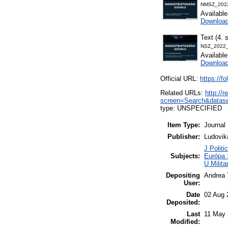
NMSZ_2022
Availabl
Downloa
Text (4. 
NSZ_2022_
Availabl
Downloa
Official URL:
https://f
Related URLs:
http://
screen=Search&datase
type: UNSPECIFIED
Item Type:
Journal
Publisher:
Ludovik
J Politi
Subjects:
Európa 
U Milit
Depositing
Andrea 
User:
Date
02 Aug 
Deposited:
Last
11 May 
Modified: