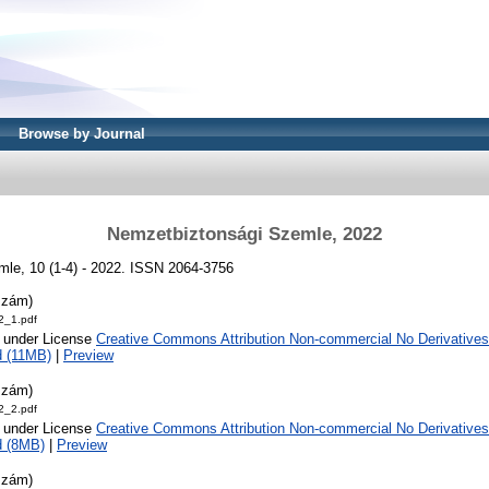
Browse by Journal
Nemzetbiztonsági Szemle, 2022
le, 10 (1-4) - 2022. ISSN 2064-3756
szám)
_1.pdf
e under License
Creative Commons Attribution Non-commercial No Derivatives
 (11MB)
|
Preview
szám)
_2.pdf
e under License
Creative Commons Attribution Non-commercial No Derivatives
d (8MB)
|
Preview
szám)