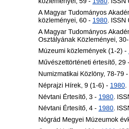
közleményei, 59 -
1980
. ISSN
A Magyar Tudományos Akadém
közleményei, 60 -
1980
. ISSN
A Magyar Tudományos Akadém
Osztályának Közleményei, 30-
Múzeumi közlemények (1-2) -
Művészettörténeti értesítő, 29 
Numizmatikai Közlöny, 78-79 
Néprajzi Hírek, 9 (1-6) -
1980
.
Névtani Értesítő, 3 -
1980
. IS
Névtani Értesítő, 4 -
1980
. IS
Nógrád Megyei Múzeumok évkö