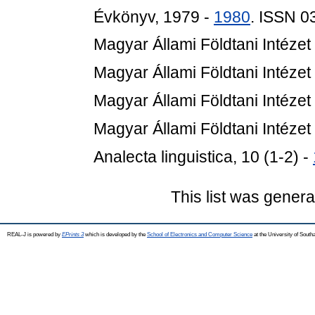
Évkönyv, 1979 -
1980
. ISSN 0
Magyar Állami Földtani Intézet
Magyar Állami Földtani Intézet
Magyar Állami Földtani Intézet
Magyar Állami Földtani Intézet
Analecta linguistica, 10 (1-2) -
This list was gener
REAL-J is powered by
EPrints 3
which is developed by the
School of Electronics and Computer Science
at the University of Sout