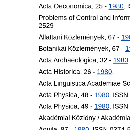
Acta Oeconomica, 25 -
1980
.
Problems of Control and Inform
2529
Állattani Közlemények, 67 -
19
Botanikai Közlemények, 67 -
1
Acta Archaeologica, 32 -
1980
.
Acta Historica, 26 -
1980
.
Acta Linguistica Academiae Sc
Acta Physica, 48 -
1980
. ISSN
Acta Physica, 49 -
1980
. ISSN
Akadémiai Közlöny / Akadémiai
Aquila, 87 -
1980
. ISSN 0374-