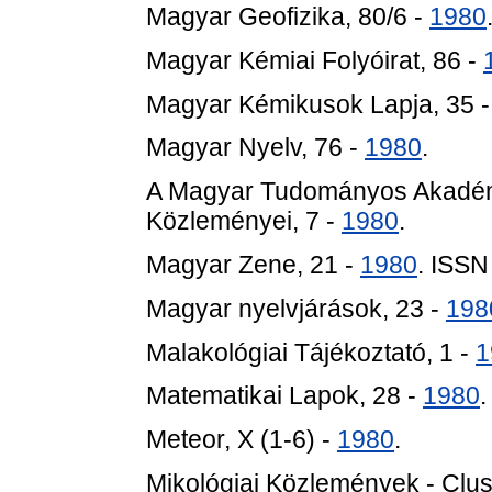
Magyar Geofizika, 80/6 -
1980
Magyar Kémiai Folyóirat, 86 -
Magyar Kémikusok Lapja, 35 
Magyar Nyelv, 76 -
1980
.
A Magyar Tudományos Akadémi
Közleményei, 7 -
1980
.
Magyar Zene, 21 -
1980
. ISS
Magyar nyelvjárások, 23 -
198
Malakológiai Tájékoztató, 1 -
1
Matematikai Lapok, 28 -
1980
.
Meteor, X (1-6) -
1980
.
Mikológiai Közlemények - Clus