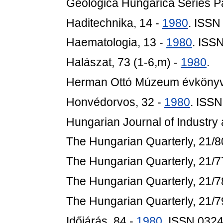
Geologica Hungarica Series Pa
Haditechnika, 14 -
1980
. ISSN
Haematologia, 13 -
1980
. ISS
Halászat, 73 (1-6,m) -
1980
.
Herman Ottó Múzeum évkönyv
Honvédorvos, 32 -
1980
. ISS
Hungarian Journal of Industry 
The Hungarian Quarterly, 21/8
The Hungarian Quarterly, 21/7
The Hungarian Quarterly, 21/7
The Hungarian Quarterly, 21/7
Időjárás, 84 -
1980
. ISSN 032