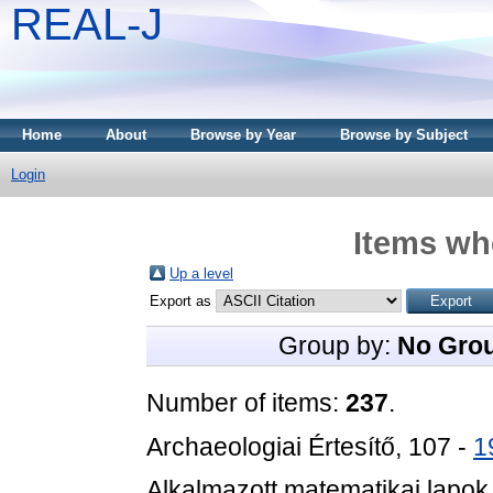
REAL-J
Home
About
Browse by Year
Browse by Subject
Login
Items whe
Up a level
Export as
Group by:
No Gro
Number of items:
237
.
Archaeologiai Értesítő, 107 -
1
Alkalmazott matematikai lapok,