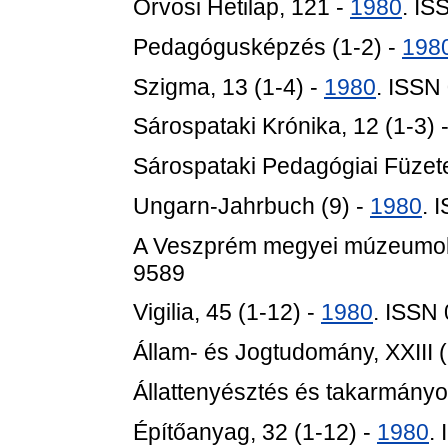
Orvosi Hetilap, 121 -
1980
. IS
Pedagógusképzés (1-2) -
198
Szigma, 13 (1-4) -
1980
. ISSN
Sárospataki Krónika, 12 (1-3) 
Sárospataki Pedagógiai Füzete
Ungarn-Jahrbuch (9) -
1980
. 
A Veszprém megyei múzeumok
9589
Vigilia, 45 (1-12) -
1980
. ISSN
Állam- és Jogtudomány, XXIII (
Állattenyésztés és takarmányo
Építőanyag, 32 (1-12) -
1980
.