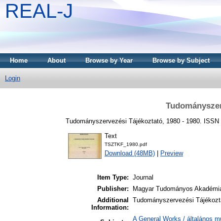
REAL-J
Home
About
Browse by Year
Browse by Subject
Login
Tudományszerv
Tudományszervezési Tájékoztató, 1980 - 1980. ISSN
Text
TSZTKF_1980.pdf
Download (48MB)
|
Preview
Item Type:
Journal
Publisher:
Magyar Tudományos Akadémia
Additional
Tudományszervezési Tájékozt
Information:
A General Works / általános m