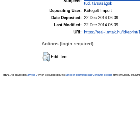
Subjects:
tud. társaságok
Depositing User:
Kötegelt Import
Date Deposited:
22 Dec 2014 06:09
Last Modified:
22 Dec 2014 06:09
URI:
https://real-j.mtak.hu/id/eprint
Actions (login required)
Edit Item
REAL-J is powered by
EPrints 3
which is developed by the
School of Electronics and Computer Science
at the University of Sout