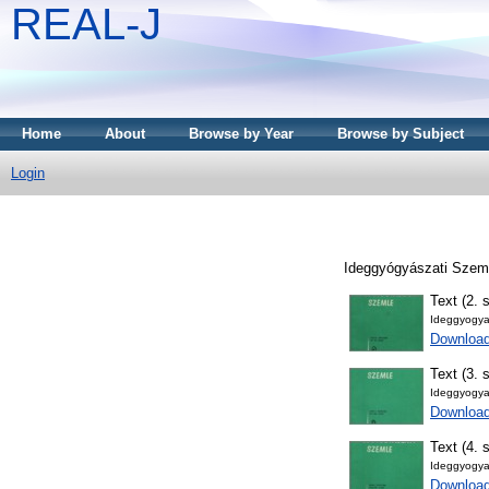
REAL-J
Home
About
Browse by Year
Browse by Subject
Login
Ideggyógyászati Szemle
Text (2. 
Ideggyogya
Downloa
Text (3. 
Ideggyogya
Downloa
Text (4. 
Ideggyogya
Downloa