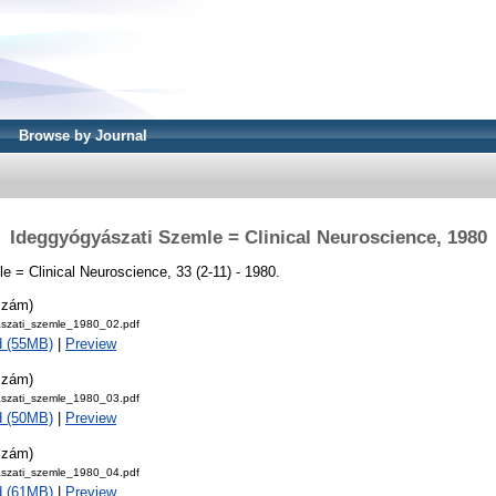
Browse by Journal
Ideggyógyászati Szemle = Clinical Neuroscience, 1980
 = Clinical Neuroscience, 33 (2-11) - 1980.
szám)
szati_szemle_1980_02.pdf
d (55MB)
|
Preview
szám)
szati_szemle_1980_03.pdf
d (50MB)
|
Preview
szám)
szati_szemle_1980_04.pdf
d (61MB)
|
Preview