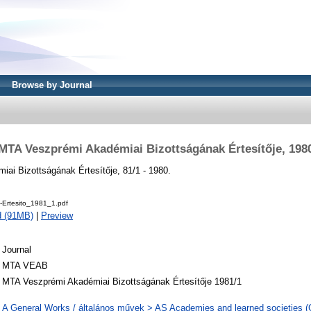
Browse by Journal
MTA Veszprémi Akadémiai Bizottságának Értesítője, 198
ai Bizottságának Értesítője, 81/1 - 1980.
Ertesito_1981_1.pdf
d (91MB)
|
Preview
Journal
MTA VEAB
MTA Veszprémi Akadémiai Bizottságának Értesítője 1981/1
A General Works / általános művek > AS Academies and learned societies (