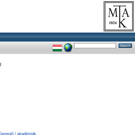
0
General) / akadémiák,