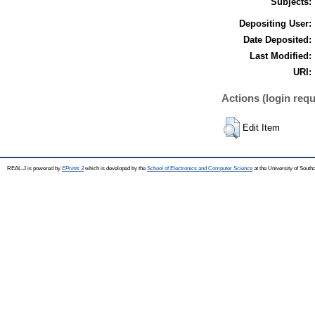
Subjects:
Depositing User:
Date Deposited:
Last Modified:
URI:
Actions (login requ
Edit Item
REAL-J is powered by
EPrints 3
which is developed by the
School of Electronics and Computer Science
at the University of Sout