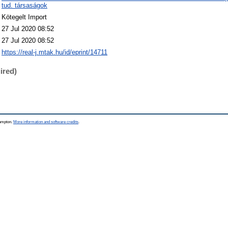
tud. társaságok
Kötegelt Import
27 Jul 2020 08:52
27 Jul 2020 08:52
https://real-j.mtak.hu/id/eprint/14711
ired)
hampton.
More information and software credits
.