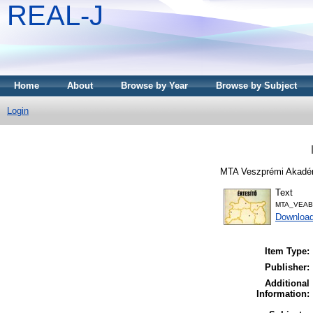
REAL-J
Home
About
Browse by Year
Browse by Subject
Login
MTA Veszprémi Akadémi
Text
MTA_VEAB-
Downloa
Item Type:
Publisher:
Additional
Information: