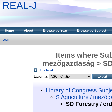
REAL-J
Home
About
Browse by Year
Browse by Subject
Login
Items where Subj
mezőgazdaság > SD 
Up a level
Export as
Library of Congress Subj
S Agriculture / mező
SD Forestry / e