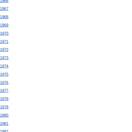
1966
.
1967
.
1968
.
1969
.
1970
.
1971
.
1972
.
1973
.
1974
.
1975
.
1976
.
1977
.
1978
.
1979
.
1980
.
1981
.
1982
.