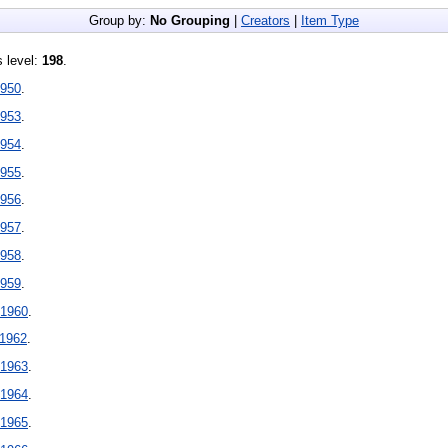
Group by:
No Grouping
|
Creators
|
Item Type
s level:
198
.
950
.
953
.
954
.
955
.
956
.
957
.
958
.
959
.
1960
.
1962
.
1963
.
1964
.
1965
.