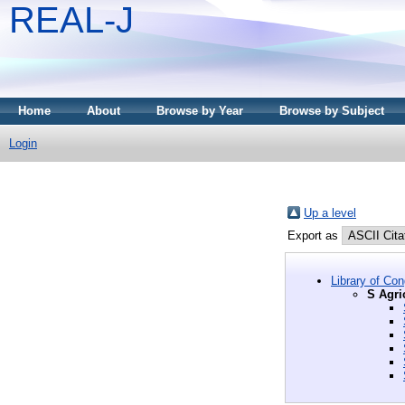
REAL-J
Home
About
Browse by Year
Browse by Subject
Login
Up a level
Export as
Library of Co
S Agri