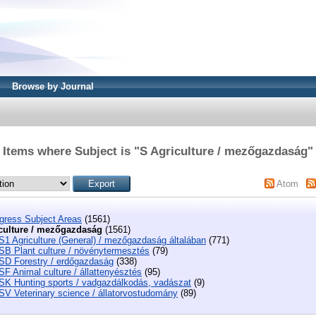
Browse by Journal
Items where Subject is "S Agriculture / mezőgazdaság"
Atom
ngress Subject Areas
(1561)
culture / mezőgazdaság
(1561)
S1 Agriculture (General) / mezőgazdaság általában
(771)
SB Plant culture / növénytermesztés
(79)
SD Forestry / erdőgazdaság
(338)
SF Animal culture / állattenyésztés
(95)
SK Hunting sports / vadgazdálkodás, vadászat
(9)
SV Veterinary science / állatorvostudomány
(89)