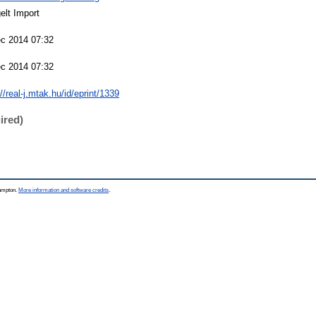
elt Import
c 2014 07:32
c 2014 07:32
//real-j.mtak.hu/id/eprint/1339
ired)
hampton.
More information and software credits
.