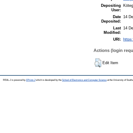
Depositing
Köteg
User:
Date
14 De
Deposited:
Last
14 De
Modified:
URI:
https:
Actions (login requ
Edit Item
REAL-J is powered by
EPrints 3
which is developed by the
School of Electronics and Computer Science
at the University of Sout