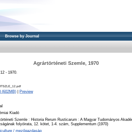
Browse by Journal
Agrártörténeti Szemle, 1970
 12 - 1970.
TSZLE_12.pdf
d (602MB)
|
Preview
al
miai Kiadó
történeti Szemle : Historia Rerum Rusticarum : A Magyar Tudományos Akadém
tságának folyóirata, 12. kötet, 1-4. szám, Supplementum (1970)
iculture / mezőgazdaság