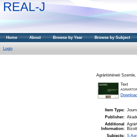
REAL-J
Home
About
Browse by Year
Browse by Subject
Login
Agrártörténeti Szemle,
Text
AGRARTOR
Downloa
Item Type:
Journ
Publisher:
Akadé
Additional
Agrár
Information:
Bizot
Subjects:
S Agr