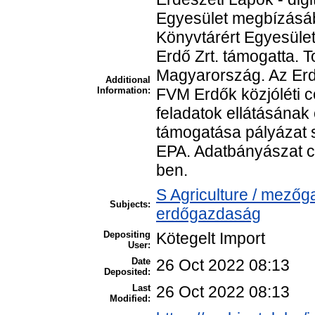
Egyesület megbízásáb
Könyvtárért Egyesület
Erdő Zrt. támogatta. 
Magyarország. Az Erdé
Additional
Information:
FVM Erdők közjóléti c
feladatok ellátásának
támogatása pályázat s
EPA. Adatbányászat cé
ben.
S Agriculture / mezőg
Subjects:
erdőgazdaság
Depositing
Kötegelt Import
User:
Date
26 Oct 2022 08:13
Deposited:
Last
26 Oct 2022 08:13
Modified: