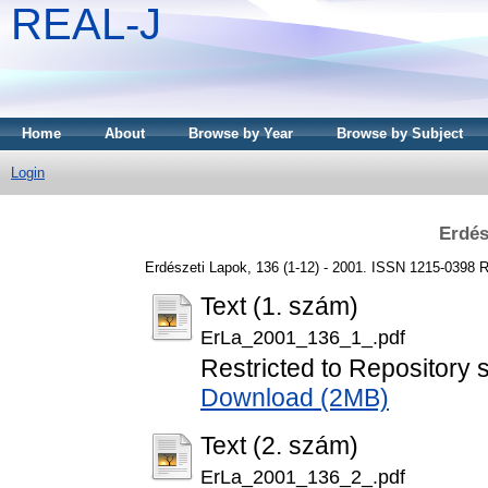
REAL-J
Home
About
Browse by Year
Browse by Subject
Login
Erdés
Erdészeti Lapok, 136 (1-12) - 2001. ISSN 1215-0398
R
Text (1. szám)
ErLa_2001_136_1_.pdf
Restricted to Repository s
Download (2MB)
Text (2. szám)
ErLa_2001_136_2_.pdf