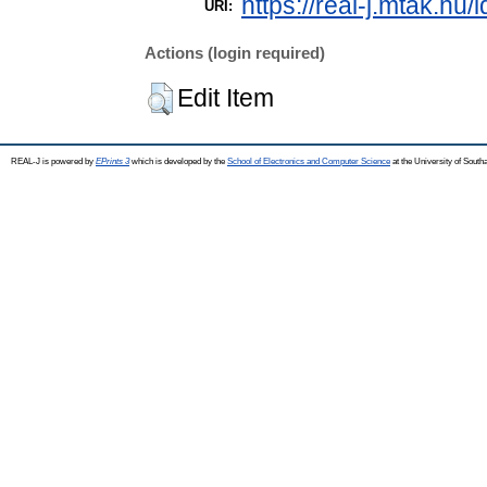
https://real-j.mtak.hu/
URI:
Actions (login required)
Edit Item
REAL-J is powered by
EPrints 3
which is developed by the
School of Electronics and Computer Science
at the University of Sout