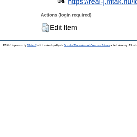
https://real-j.mtak.hu/
URI:
Actions (login required)
Edit Item
REAL-J is powered by
EPrints 3
which is developed by the
School of Electronics and Computer Science
at the University of Sout