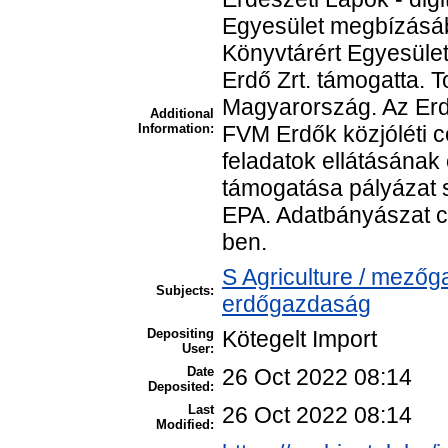
Egyesület megbízásáb
Könyvtárért Egyesület
Erdő Zrt. támogatta. 
Magyarország. Az Erdé
Additional
Information:
FVM Erdők közjóléti c
feladatok ellátásának
támogatása pályázat s
EPA. Adatbányászat cé
ben.
S Agriculture / mezőg
Subjects:
erdőgazdaság
Depositing
Kötegelt Import
User:
Date
26 Oct 2022 08:14
Deposited:
Last
26 Oct 2022 08:14
Modified: