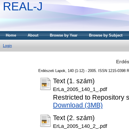
REAL-J
Home
About
Browse by Year
Browse by Subject
Login
Erdés
Erdészeti Lapok, 140 (1-12) - 2005. ISSN 1215-0398
R
Text (1. szám)
ErLa_2005_140_1_.pdf
Restricted to Repository s
Download (3MB)
Text (2. szám)
ErLa_2005_140_2_.pdf