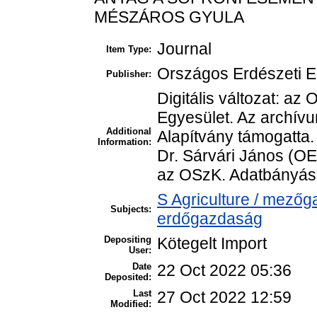
MÉSZÁROS GYULA
Journal
Item Type:
Országos Erdészeti E
Publisher:
Digitális változat: a
Egyesület. Az archívu
Additional
Alapítvány támogatta
Information:
Dr. Sárvári János (OE
az OSzK. Adatbányásza
S Agriculture / mezőg
Subjects:
erdőgazdaság
Depositing
Kötegelt Import
User:
Date
22 Oct 2022 05:36
Deposited:
Last
27 Oct 2022 12:59
Modified: