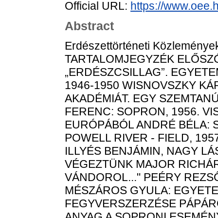
Official URL:
https://www.oee.
Abstract
Erdészettörténeti Közlemények
TARTALOMJEGYZÉK ELŐSZÓ
„ERDÉSZCSILLAG”. EGYET
1946-1950 WISNOVSZKY KÁ
AKADÉMIÁT. EGY SZEMTANÚ 
FERENC: SOPRON, 1956. V
EURÓPÁBÓL ANDRÉ BÉLA: S
POWELL RIVER - FIELD, 195
ILLYÉS BENJÁMIN, NAGY L
VÉGEZTÜNK MAJOR RICHÁRD
VÁNDOROL..." PEÉRY REZS
MÉSZÁROS GYULA: EGYET
FEGYVERSZERZÉSE PÁPÁR
ANYAG A SOPRONI ESEMÉNY