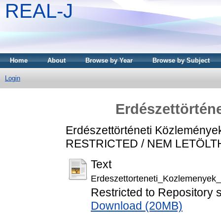
REAL-J
Home
About
Browse by Year
Browse by Subject
Login
Erdészettörtén
Erdészettörténeti Közleménye
RESTRICTED / NEM LETÖL
Text
Erdeszettorteneti_Kozlemenyek
Restricted to Repository s
Download (20MB)