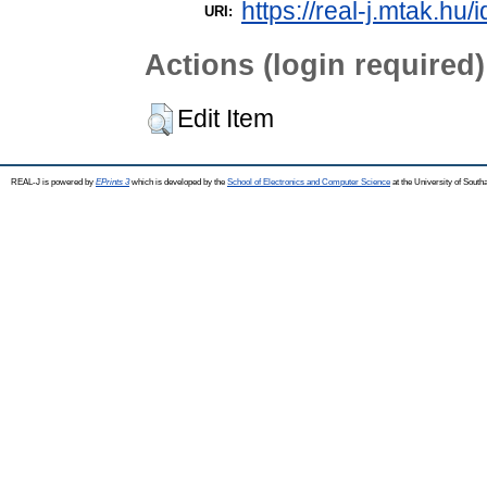
https://real-j.mtak.hu/
URI:
Actions (login required)
Edit Item
REAL-J is powered by
EPrints 3
which is developed by the
School of Electronics and Computer Science
at the University of Sout