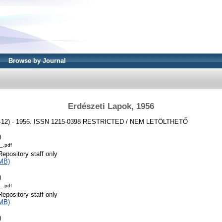
Browse by Journal
Erdészeti Lapok, 1956
1-12) - 1956. ISSN 1215-0398
RESTRICTED / NEM LETÖLTHETŐ
)
_.pdf
Repository staff only
MB)
)
_.pdf
Repository staff only
MB)
)