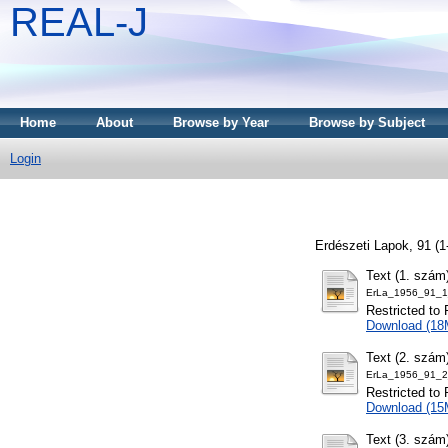
REAL-J
Home
About
Browse by Year
Browse by Subject
Login
Erdészeti Lapok, 91 (
Text (1. szám
ErLa_1956_91_1
Restricted to 
Download (18
Text (2. szám
ErLa_1956_91_2
Restricted to 
Download (15
Text (3. szám