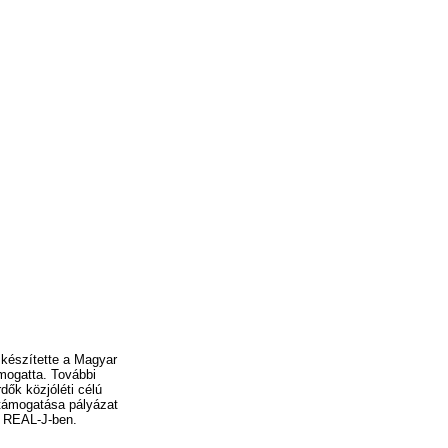
 készítette a Magyar
ámogatta. További
ők közjóléti célú
 támogatása pályázat
a REAL-J-ben.