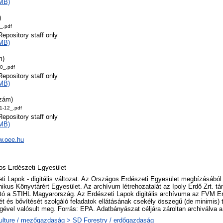
MB)
)
_.pdf
Repository staff only
MB)
m)
0_.pdf
Repository staff only
MB)
szám)
1-12_.pdf
Repository staff only
MB)
w.oee.hu
os Erdészeti Egyesület
ti Lapok - digitális változat. Az Országos Erdészeti Egyesület megbízásából
nikus Könyvtárért Egyesület. Az archívum létrehozatalát az Ipoly Erdő Zrt. t
ó a STIHL Magyarország. Az Erdészeti Lapok digitális archívuma az FVM Erd
t és bővítését szolgáló feladatok ellátásának csekély összegű (de minimis)
gével valósult meg. Forrás: EPA. Adatbányászat céljára zároltan archiválva 
ulture / mezőgazdaság > SD Forestry / erdőgazdaság