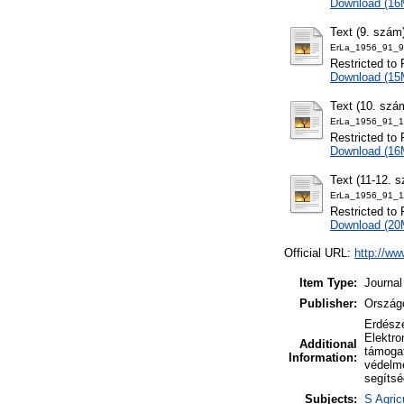
Download (16
Text (9. szám
ErLa_1956_91_9
Restricted to 
Download (15
Text (10. szá
ErLa_1956_91_1
Restricted to 
Download (16
Text (11-12. 
ErLa_1956_91_1
Restricted to 
Download (20
Official URL:
http://ww
Item Type:
Journal
Publisher:
Ország
Erdésze
Elektro
Additional
támogat
Information:
védelmé
segítsé
Subjects:
S Agric