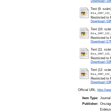
Download (18
Text (9. szám
ErLa_1987_122_
Restricted to 
Download (19
Text (10. szá
ErLa_1987_122_
Restricted to 
Download (17
Text (11. szá
ErLa_1987_122_
Restricted to 
Download (19
Text (12. szá
ErLa_1987_122_
Restricted to 
Download (19
Official URL:
http://ww
Item Type:
Journal
Publisher:
Ország
Erdésze