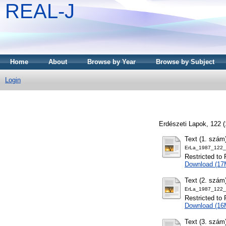
REAL-J
Home
About
Browse by Year
Browse by Subject
Login
Erdészeti Lapok, 122 
Text (1. szám
ErLa_1987_122_
Restricted to 
Download (17
Text (2. szám
ErLa_1987_122_
Restricted to 
Download (16
Text (3. szám