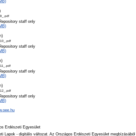
MB)
)
9_.pdf
Repository staff only
MB)
m)
10_.pdf
Repository staff only
MB)
m)
11_.pdf
Repository staff only
MB)
m)
12_.pdf
Repository staff only
MB)
w.oee.hu
os Erdészeti Egyesület
ti Lapok - digitális változat. Az Országos Erdészeti Egyesület megbízásából