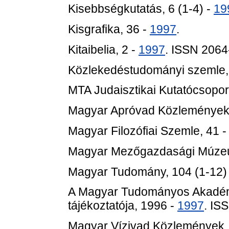
Kisebbségkutatás, 6 (1-4) -
19
Kisgrafika, 36 -
1997
.
Kitaibelia, 2 -
1997
. ISSN 206
Közlekedéstudományi szemle, 
MTA Judaisztikai Kutatócsoport
Magyar Apróvad Közlemények,
Magyar Filozófiai Szemle, 41 
Magyar Mezőgazdasági Múzeu
Magyar Tudomány, 104 (1-12)
A Magyar Tudományos Akadém
tájékoztatója, 1996 -
1997
. IS
Magyar Vízivad Közlemények,