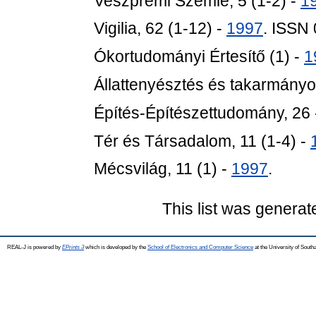
Veszprémi Szemle, 5 (1-2) -
1
Vigilia, 62 (1-12) -
1997
. ISSN
Ókortudományi Értesítő (1) -
1
Állattenyésztés és takarmányo
Építés-Építészettudomány, 26
Tér és Társadalom, 11 (1-4) -
Mécsvilág, 11 (1) -
1997
.
This list was genera
REAL-J is powered by
EPrints 3
which is developed by the
School of Electronics and Computer Science
at the University of Sout