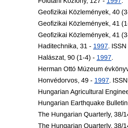
Földtani Közlöny, 127 -
1997
.
Geofizikai Közlemények, 40 (3
Geofizikai Közlemények, 41 (1
Geofizikai Közlemények, 41 (3
Haditechnika, 31 -
1997
. ISSN
Halászat, 90 (1-4) -
1997
.
Herman Ottó Múzeum évkönyv
Honvédorvos, 49 -
1997
. ISS
Hungarian Agricultural Enginee
Hungarian Earthquake Bulletin
The Hungarian Quarterly, 38/1
The Hungarian Quarterly, 38/1