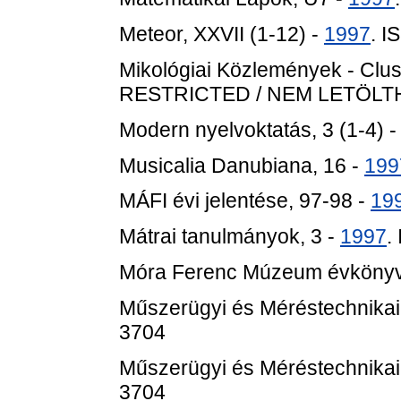
Meteor, XXVII (1-12) -
1997
. 
Mikológiai Közlemények - Clus
RESTRICTED / NEM LETÖL
Modern nyelvoktatás, 3 (1-4) 
Musicalia Danubiana, 16 -
199
MÁFI évi jelentése, 97-98 -
19
Mátrai tanulmányok, 3 -
1997
.
Móra Ferenc Múzeum évkönyve,
Műszerügyi és Méréstechnika
3704
Műszerügyi és Méréstechnika
3704