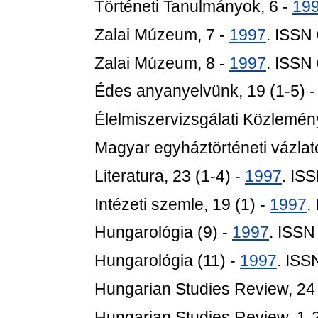
Történeti Tanulmányok, 6 -
19
Zalai Múzeum, 7 -
1997
. ISSN
Zalai Múzeum, 8 -
1997
. ISSN
Édes anyanyelvünk, 19 (1-5) 
Élelmiszervizsgálati Közlemén
Magyar egyháztörténeti vázlat
Literatura, 23 (1-4) -
1997
. IS
Intézeti szemle, 19 (1) -
1997
.
Hungarológia (9) -
1997
. ISSN
Hungarológia (11) -
1997
. ISS
Hungarian Studies Review, 24 
Hungarian Studies Review, 1-2