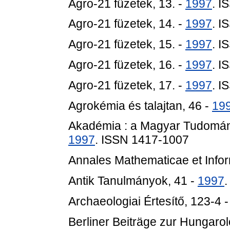
Agro-21 füzetek, 13. -
1997
. I
Agro-21 füzetek, 14. -
1997
. I
Agro-21 füzetek, 15. -
1997
. I
Agro-21 füzetek, 16. -
1997
. I
Agro-21 füzetek, 17. -
1997
. I
Agrokémia és talajtan, 46 -
19
Akadémia : a Magyar Tudomány
1997
. ISSN 1417-1007
Annales Mathematicae et Infor
Antik Tanulmányok, 41 -
1997
Archaeologiai Értesítő, 123-4 
Berliner Beiträge zur Hungarol