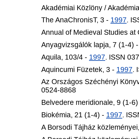
Akadémiai Közlöny / Akadémiai
The AnaChronisT, 3 -
1997
. I
Annual of Medieval Studies at
Anyagvizsgálók lapja, 7 (1-4) 
Aquila, 103/4 -
1997
. ISSN 03
Aquincumi Füzetek, 3 -
1997
.
Az Országos Széchényi Könyvt
0524-8868
Belvedere meridionale, 9 (1-6)
Biokémia, 21 (1-4) -
1997
. IS
A Borsodi Tájház közleményei,