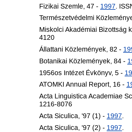
Fizikai Szemle, 47 -
1997
. IS
Természetvédelmi Közleménye
Miskolci Akadémiai Bizottság 
4120
Állattani Közlemények, 82 -
19
Botanikai Közlemények, 84 -
1
1956os Intézet Évkönyv, 5 -
1
ATOMKI Annual Report, 16 -
1
Acta Linguistica Academiae Sc
1216-8076
Acta Siculica, '97 (1) -
1997
.
Acta Siculica, '97 (2) -
1997
.