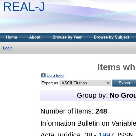
REAL-J
Home
About
Browse by Year
Browse by Subject
Login
Items whe
Up a level
Export as
Group by:
No Gro
Number of items:
248
.
Information Bulletin on Variabl
Acta Juridica, 38 -
1997
. ISSN