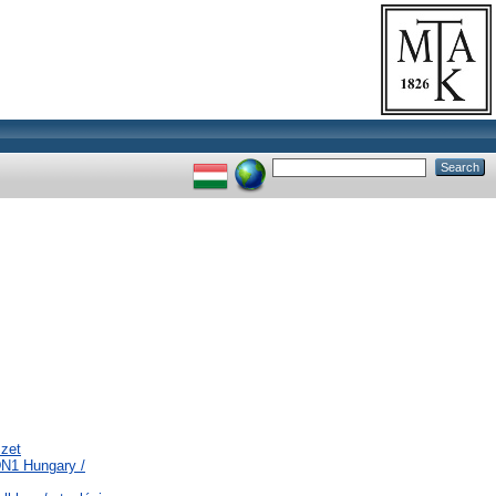
szet
DN1 Hungary /