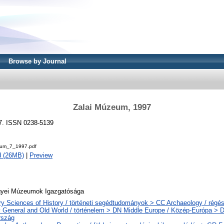
Browse by Journal
Zalai Múzeum, 1997
7. ISSN 0238-5139
eum_7_1997.pdf
d (26MB)
|
Preview
gyei Múzeumok Igazgatósága
ary Sciences of History / történeti segédtudományok > CC Archaeology / régé
y General and Old World / történelem > DN Middle Europe / Közép-Európa > 
rszág