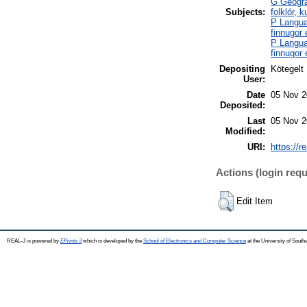
G Geograp
Subjects:
folklór, k
P Langua
finnugor
P Langua
finnugor
Depositing
Kötegelt
User:
Date
05 Nov 2
Deposited:
Last
05 Nov 2
Modified:
URI:
https://r
Actions (login requ
Edit Item
REAL-J is powered by
EPrints 3
which is developed by the
School of Electronics and Computer Science
at the University of Sout