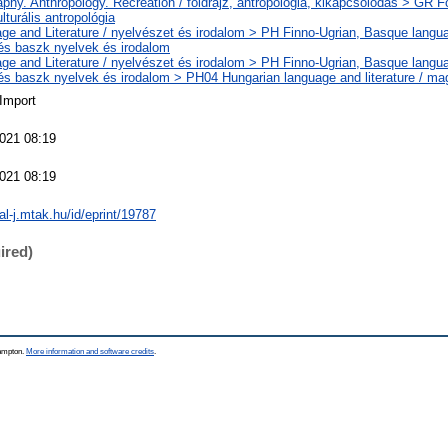
hy. Anthropology. Recreation / földrajz, antropológia, kikapcsolódás > GR Fol
ulturális antropológia
ge and Literature / nyelvészet és irodalom > PH Finno-Ugrian, Basque languag
 és baszk nyelvek és irodalom
ge and Literature / nyelvészet és irodalom > PH Finno-Ugrian, Basque languag
 és baszk nyelvek és irodalom > PH04 Hungarian language and literature / ma
 Import
021 08:19
021 08:19
eal-j.mtak.hu/id/eprint/19787
ired)
hampton.
More information and software credits
.