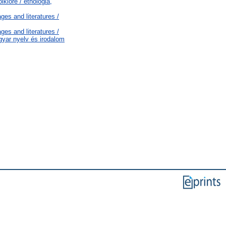
klore / etnológia,
es and literatures /
es and literatures /
gyar nyelv és irodalom