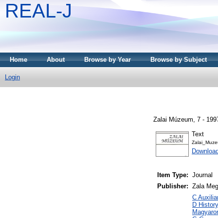
REAL-J
Home
About
Browse by Year
Browse by Subject
Login
Zalai Múzeum, 7 - 199
Text
Zalai_Muz
Downloa
Item Type:
Journal
Publisher:
Zala Me
C Auxili
D Histor
Magyaro