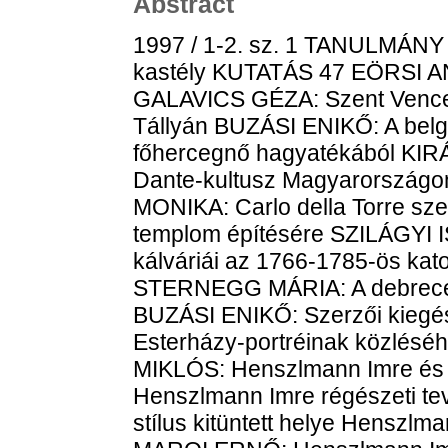
Abstract
1997 / 1-2. sz. 1 TANULMÁNY
kastély KUTATÁS 47 EÖRSI ANN
GALAVICS GÉZA: Szent Vencel
Tállyán BUZÁSI ENIKŐ: A belga 
főhercegnő hagyatékából KIR
Dante-kultusz Magyarország
MONIKA: Carlo della Torre sz
templom építésére SZILÁGYI I
kálváriái az 1766-1785-ös ka
STERNEGG MÁRIA: A debreceni
BUZÁSI ENIKŐ: Szerzői kiegés
Esterházy-portréinak közlé
MIKLÓS: Henszlmann Imre és
Henszlmann Imre régészeti t
stílus kitüntett helye Henszl