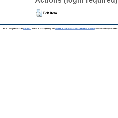
Actions (login required)
Edit Item
REAL-J is powered by
EPrints 3
which is developed by the
School of Electronics and Computer Science
at the University of Sout