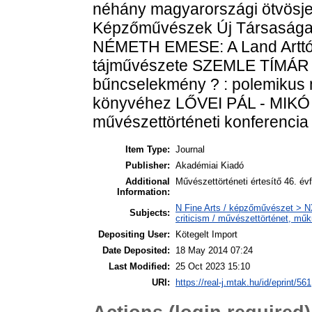
néhány magyarországi ötvösj
Képzőművészek Új Társasága,
NÉMETH EMESE: A Land Arttól a
tájművészete SZEMLE TÍMÁR
bűncselekmény ? : polemikus
könyvéhez LŐVEI PÁL - MIKÓ
művészettörténeti konferencia
Item Type:
Journal
Publisher:
Akadémiai Kiadó
Additional
Művészettörténeti értesítő 46. év
Information:
N Fine Arts / képzőművészet > NX
Subjects:
criticism / művészettörténet, műkr
Depositing User:
Kötegelt Import
Date Deposited:
18 May 2014 07:24
Last Modified:
25 Oct 2023 15:10
URI:
https://real-j.mtak.hu/id/eprint/561