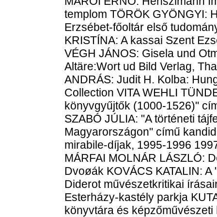
MAROI ERNŐ: Henszlmann Imre
templom TÖRÖK GYÖNGYI: Hen
Erzsébet-főoltár első tudom
KRISTÍNA: A kassai Szent Ez
VÉGH JÁNOS: Gisela und Otma
Altäre:Wort ud Bild Verlag, T
ANDRÁS: Judit H. Kolba: Hunga
Collection VITA WEHLI TÜNDE
könyvgyűjtők (1000-1526)" cím
SZABÓ JÚLIA: "A történeti táj
Magyarországon" című kandidá
mirabile-díjak, 1995-1996 19
MÁRFAI MOLNÁR LÁSZLÓ: Donat
Dvoøák KOVÁCS KATALIN: A "r
Diderot művészetkritikai írás
Esterházy-kastély parkja K
könyvtára és képzőművészet