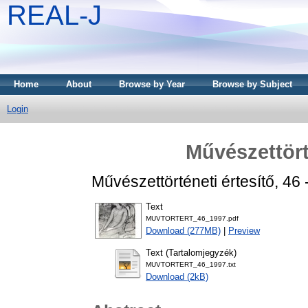
REAL-J
Home
About
Browse by Year
Browse by Subject
Login
Művészettört
Művészettörténeti értesítő, 46 
Text
MUVTORTERT_46_1997.pdf
Download (277MB)
|
Preview
Text (Tartalomjegyzék)
MUVTORTERT_46_1997.txt
Download (2kB)