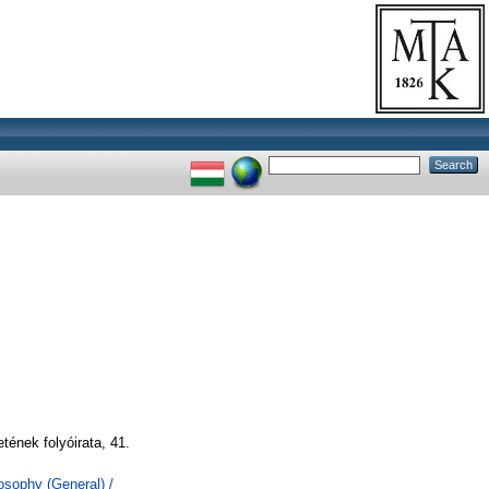
ének folyóirata, 41.
losophy (General) /