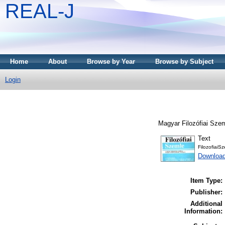
REAL-J
Home
About
Browse by Year
Browse by Subject
Login
Magyar Filozófiai Sze
Text
FilozofiaiS
Downloa
Item Type:
Publisher:
Additional
Information: