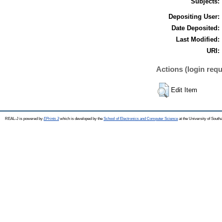
Subjects:
Depositing User:
Date Deposited:
Last Modified:
URI:
Actions (login requ
Edit Item
REAL-J is powered by
EPrints 3
which is developed by the
School of Electronics and Computer Science
at the University of Sout