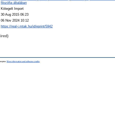
filozófia általában
Kötegelt Import
30 Aug 2015 06:23
06 Nov 2024 10:12
https://real-j.mtak.hu/id/eprint/5942
ired)
hampton.
More information and software credits
.