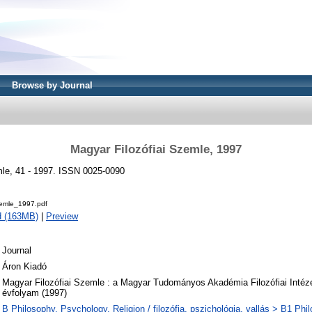
Browse by Journal
Magyar Filozófiai Szemle, 1997
mle, 41 - 1997. ISSN 0025-0090
zemle_1997.pdf
d (163MB)
|
Preview
Journal
Áron Kiadó
Magyar Filozófiai Szemle : a Magyar Tudományos Akadémia Filozófiai Intézet
évfolyam (1997)
B Philosophy. Psychology. Religion / filozófia, pszichológia, vallás > B1 Phi