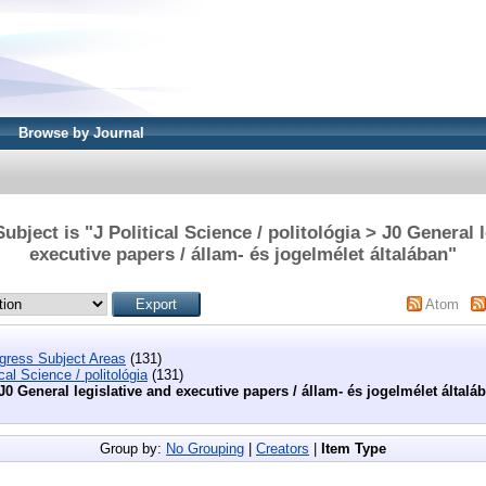
Browse by Journal
bject is "J Political Science / politológia > J0 General 
executive papers / állam- és jogelmélet általában"
Atom
ngress Subject Areas
(131)
ical Science / politológia
(131)
J0 General legislative and executive papers / állam- és jogelmélet általá
Group by:
No Grouping
|
Creators
|
Item Type