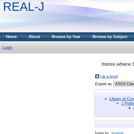
REAL-J
Home
About
Browse by Year
Browse by Subject
Login
Items where Su
Up a level
Export as
Library of Co
J Polit
Jump to:
Journal