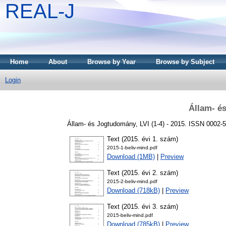
REAL-J
Home
About
Browse by Year
Browse by Subject
Login
Állam- é
Állam- és Jogtudomány, LVI (1-4) - 2015. ISSN 0002-
Text (2015. évi 1. szám)
2015-1-beliv-mind.pdf
Download (1MB)
|
Preview
Text (2015. évi 2. szám)
2015-2-beliv-mind.pdf
Download (718kB)
|
Preview
Text (2015. évi 3. szám)
2015-beliv-mind.pdf
Download (785kB)
|
Preview