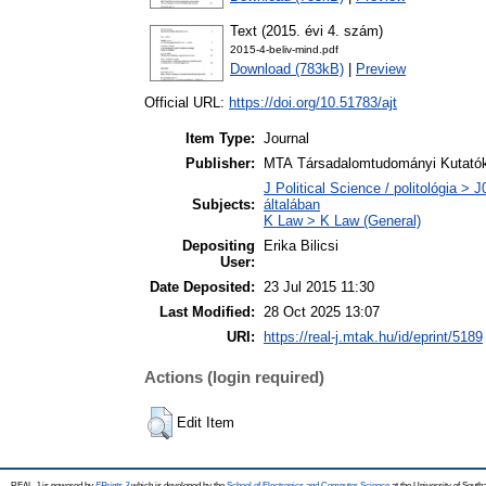
Text (2015. évi 4. szám)
2015-4-beliv-mind.pdf
Download (783kB)
|
Preview
Official URL:
https://doi.org/10.51783/ajt
Item Type:
Journal
Publisher:
MTA Társadalomtudományi Kutatók
J Political Science / politológia > 
Subjects:
általában
K Law > K Law (General)
Depositing
Erika Bilicsi
User:
Date Deposited:
23 Jul 2015 11:30
Last Modified:
28 Oct 2025 13:07
URI:
https://real-j.mtak.hu/id/eprint/5189
Actions (login required)
Edit Item
REAL-J is powered by
EPrints 3
which is developed by the
School of Electronics and Computer Science
at the University of Sout