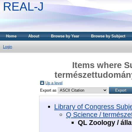
REAL-J
Home
About
Browse by Year
Browse by Subject
Login
Items where Su
természettudomány 
Up a level
Export as
Library of Congress Subj
Q Science / termész
QL Zoology / álla