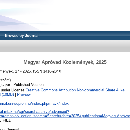
Browse by Journal
Magyar Apróvad Közlemények, 2025
mények, 17 - 2025. ISSN 1418-284X
. szám)
- Published Version
17.pdf
e under License
Creative Commons Attribution Non-commercial Share Alike
.
d (10MB)
|
Preview
ournal.uni-sopron.hu/index.php/mavk/index
real.mtak.hu/cgi/search/archive/advanced?
et=archive&_action_search=Search&date=2025&publication=Magyar+Apróv
CIFIED
pe:
Journal