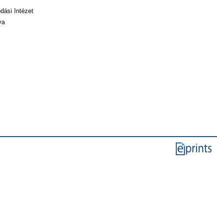
dási Intézet
va