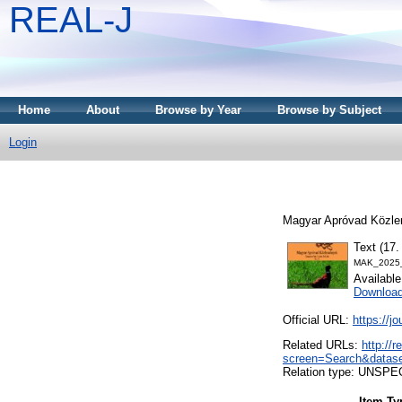
REAL-J
Home
About
Browse by Year
Browse by Subject
Login
Magyar Apróvad Közle
Text (17
MAK_2025_
Availabl
Downloa
Official URL:
https://j
Related URLs:
http://
screen=Search&datas
Relation type: UNSPE
Item Ty