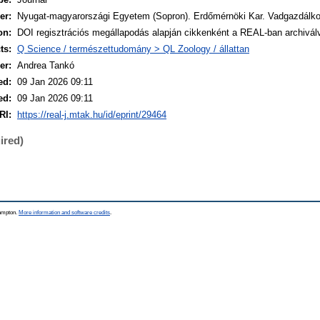
er:
Nyugat-magyarországi Egyetem (Sopron). Erdőmérnöki Kar. Vadgazdálko
on:
DOI regisztrációs megállapodás alapján cikkenként a REAL-ban archivál
ts:
Q Science / természettudomány > QL Zoology / állattan
er:
Andrea Tankó
ed:
09 Jan 2026 09:11
ed:
09 Jan 2026 09:11
RI:
https://real-j.mtak.hu/id/eprint/29464
ired)
hampton.
More information and software credits
.