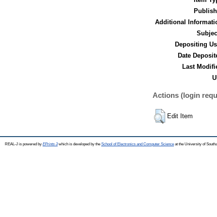
Publish
Additional Informati
Subjec
Depositing Us
Date Deposit
Last Modifi
U
Actions (login requ
Edit Item
REAL-J is powered by
EPrints 3
which is developed by the
School of Electronics and Computer Science
at the University of Sout