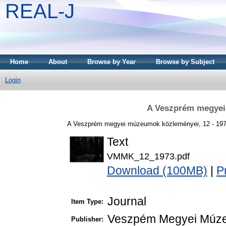
REAL-J
Home
About
Browse by Year
Browse by Subject
Login
A Veszprém megyei
A Veszprém megyei múzeumok közleményei, 12 - 197
Text
VMMK_12_1973.pdf
Download (100MB)
|
P
Journal
Item Type:
Veszpém Megyei Múze
Publisher: