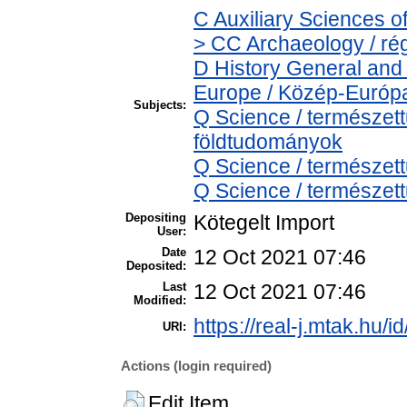
C Auxiliary Sciences o
> CC Archaeology / ré
D History General and
Europe / Közép-Európ
Subjects:
Q Science / természet
földtudományok
Q Science / természet
Q Science / természett
Depositing
Kötegelt Import
User:
Date
12 Oct 2021 07:46
Deposited:
Last
12 Oct 2021 07:46
Modified:
https://real-j.mtak.hu/i
URI:
Actions (login required)
Edit Item