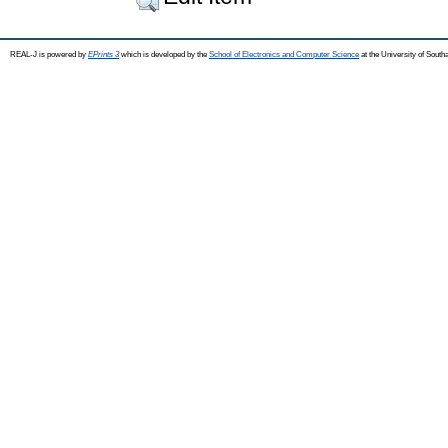
REAL-J is powered by
EPrints 3
which is developed by the
School of Electronics and Computer Science
at the University of Sout