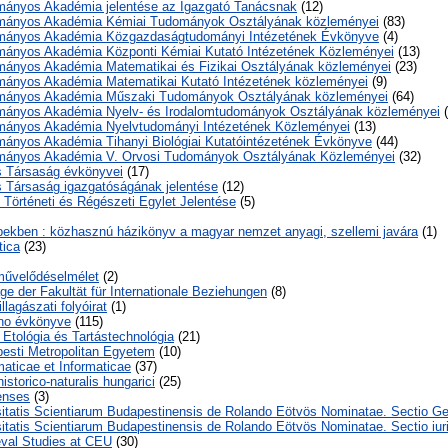
ányos Akadémia jelentése az Igazgató Tanácsnak
(12)
mányos Akadémia Kémiai Tudományok Osztályának közleményei
(83)
mányos Akadémia Közgazdaságtudományi Intézetének Évkönyve
(4)
ányos Akadémia Központi Kémiai Kutató Intézetének Közleményei
(13)
ányos Akadémia Matematikai és Fizikai Osztályának közleményei
(23)
ányos Akadémia Matematikai Kutató Intézetének közleményei
(9)
mányos Akadémia Műszaki Tudományok Osztályának közleményei
(64)
ányos Akadémia Nyelv- és Irodalomtudományok Osztályának közleményei
(
ányos Akadémia Nyelvtudományi Intézetének Közleményei
(13)
ányos Akadémia Tihanyi Biológiai Kutatóintézetének Évkönyve
(44)
mányos Akadémia V. Orvosi Tudományok Osztályának Közleményei
(32)
 Társaság évkönyvei
(17)
 Társaság igazgatóságának jelentése
(12)
Történeti és Régészeti Egylet Jelentése
(5)
pekben : közhasznú házikönyv a magyar nemzet anyagi, szellemi javára
(1)
tica
(23)
művelődéselmélet
(2)
ge der Fakultät für Internationale Beziehungen
(8)
lagászati folyóirat
(1)
no évkönyve
(115)
 Etológia és Tartástechnológia
(21)
esti Metropolitan Egyetem
(10)
aticae et Informaticae
(37)
storico-naturalis hungarici
(25)
enses
(3)
itatis Scientiarum Budapestinensis de Rolando Eötvös Nominatae. Sectio Ge
itatis Scientiarum Budapestinensis de Rolando Eötvös Nominatae. Sectio iur
eval Studies at CEU
(30)