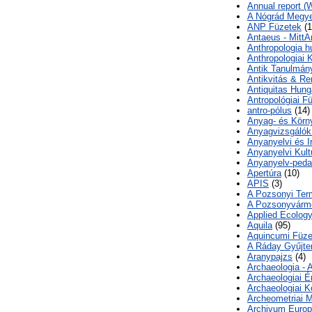
Annual report (
A Nógrád Megy
ANP Füzetek
(1
Antaeus - MittA
Anthropologia h
Anthropologiai
Antik Tanulmán
Antikvitás & R
Antiquitas Hung
Antropológiai F
antro-pólus
(14)
Anyag- és Körn
Anyagvizsgálók 
Anyanyelvi és I
Anyanyelvi Kult
Anyanyelv-peda
Apertúra
(10)
APIS
(3)
A Pozsonyi Ter
A Pozsonyvármeg
Applied Ecolog
Aquila
(95)
Aquincumi Füze
A Ráday Gyűjt
Aranypajzs
(4)
Archaeologia -
Archaeologiai É
Archaeologiai 
Archeometriai 
Archivum Europa