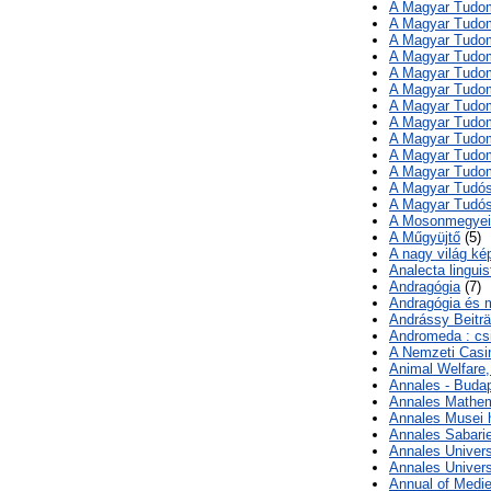
A Magyar Tudom
A Magyar Tudo
A Magyar Tudo
A Magyar Tudom
A Magyar Tudom
A Magyar Tudom
A Magyar Tudo
A Magyar Tudom
A Magyar Tudom
A Magyar Tudom
A Magyar Tudo
A Magyar Tudós
A Magyar Tudós
A Mosonmegyei 
A Műgyüjtő
(5)
A nagy világ ké
Analecta linguis
Andragógia
(7)
Andragógia és 
Andrássy Beiträ
Andromeda : csil
A Nemzeti Casi
Animal Welfare,
Annales - Budap
Annales Mathem
Annales Musei hi
Annales Sabari
Annales Univers
Annales Univers
Annual of Medi