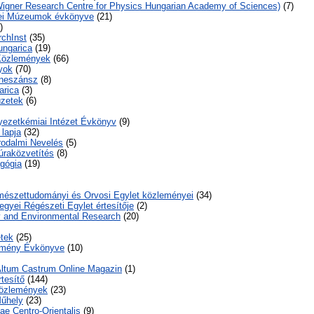
Wigner Research Centre for Physics Hungarian Academy of Sciences)
(7)
ei Múzeumok évkönyve
(21)
)
rchInst
(35)
ungarica
(19)
 Közlemények
(66)
yok
(70)
eneszánsz
(8)
arica
(3)
üzetek
(6)
yezetkémiai Intézet Évkönyv
(9)
lapja
(32)
rodalmi Nevelés
(5)
úraközvetítés
(8)
gógia
(19)
mészettudományi és Orvosi Egylet közleményei
(34)
yei Régészeti Egylet értesítője
(2)
y and Environmental Research
(20)
tek
(25)
emény Évkönyve
(10)
 Altum Castrum Online Magazin
(1)
rtesítő
(144)
Közlemények
(23)
Műhely
(23)
e Centro-Orientalis
(9)