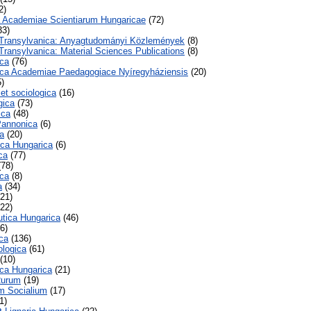
2)
a Academiae Scientiarum Hungaricae
(72)
33)
a Transylvanica: Anyagtudományi Közlemények
(8)
 Transylvanica: Material Sciences Publications
(8)
ca
(76)
ca Academiae Paedagogiace Nyíregyháziensis
(20)
)
et sociologica
(16)
gica
(73)
ica
(48)
Pannonica
(6)
a
(20)
ca Hungarica
(6)
ca
(77)
78)
ca
(8)
a
(34)
21)
22)
tica Hungarica
(46)
6)
ca
(136)
ologica
(61)
(10)
ica Hungarica
(21)
Rurum
(19)
m Socialium
(17)
1)