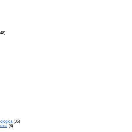
48)
ologica
(35)
idica
(8)