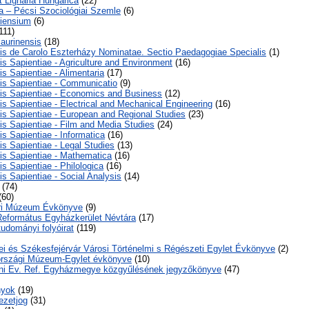
t Lignaria Hungarica
(22)
a – Pécsi Szociológiai Szemle
(6)
iensium
(6)
111)
aurinensis
(18)
tis de Carolo Eszterházy Nominatae. Sectio Paedagogiae Specialis
(1)
tis Sapientiae - Agriculture and Environment
(16)
is Sapientiae - Alimentaria
(17)
tis Sapientiae - Communicatio
(9)
tis Sapientiae - Economics and Business
(12)
is Sapientiae - Electrical and Mechanical Engineering
(16)
tis Sapientiae - European and Regional Studies
(23)
tis Sapientiae - Film and Media Studies
(24)
is Sapientiae - Informatica
(16)
is Sapientiae - Legal Studies
(13)
tis Sapientiae - Mathematica
(16)
is Sapientiae - Philologica
(16)
is Sapientiae - Social Analysis
(14)
(74)
(60)
éri Múzeum Évkönyve
(9)
Református Egyházkerület Névtára
(17)
tudományi folyóirat
(119)
i és Székesfejérvár Városi Történelmi s Régészeti Egylet Évkönyve
(2)
rszági Múzeum-Egylet évkönyve
(10)
ni Ev. Ref. Egyházmegye közgyűlésének jegyzőkönyve
(47)
nyok
(19)
ezetjog
(31)