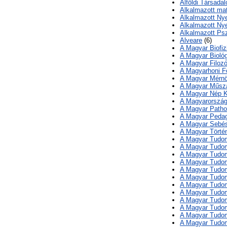
Alföldi Társada
Alkalmazott mat
Alkalmazott Ny
Alkalmazott Ny
Alkalmazott Psz
Alveare
(6)
A Magyar Biofiz
A Magyar Biológ
A Magyar Filozó
A Magyarhoni Fö
A Magyar Mérnö
A Magyar Műsz
A Magyar Nép 
A Magyarország
A Magyar Patho
A Magyar Pedag
A Magyar Sebés
A Magyar Törté
A Magyar Tudom
A Magyar Tudom
A Magyar Tudom
A Magyar Tudom
A Magyar Tudom
A Magyar Tudomá
A Magyar Tudom
A Magyar Tudom
A Magyar Tudo
A Magyar Tudom
A Magyar Tudom
A Magyar Tudo