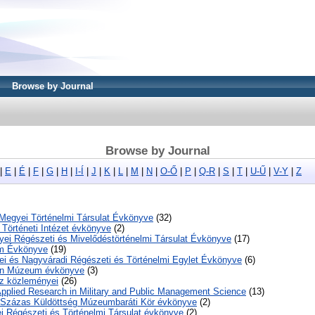
Browse by Journal
Browse by Journal
|
E
|
É
|
F
|
G
|
H
|
I-Í
|
J
|
K
|
L
|
M
|
N
|
O-Ő
|
P
|
Q-R
|
S
|
T
|
U-Ű
|
V-Y
|
Z
Megyei Történelmi Társulat Évkönyve
(32)
Történeti Intézet évkönyve
(2)
ei Régészeti és Mivelődéstörténelmi Társulat Évkönyve
(17)
um Évkönyve
(19)
ei és Nagyváradi Régészeti és Történelmi Egylet Évkönyve
(6)
ván Múzeum évkönyve
(3)
áz közleményei
(26)
pplied Research in Military and Public Management Science
(13)
ni Százas Küldöttség Múzeumbaráti Kör évkönyve
(2)
 Régészeti és Történelmi Társulat évkönyve
(2)