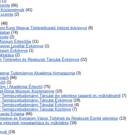
a
(1)
Szemle
(66)
i Közlemények
(41)
 szemle
(2)
(48)
erg Kunó Magyar Történetkutató Intézet évkönyve
(8)
lajtan
(74)
ősség
(2)
Múzeum Értesítője
(11)
Megyei Levéltár Évkönyve
(1)
úzeum Évkönyve
(1)
oktatása
(2)
 Történelmi és Régészeti Társulat Évkönyve
(22)
agyar Tudományos Akadémia hírmagazinja
(3)
anach
(94)
ítő
(1)
ny / Akadémiai Értesítő
(75)
ppl-Rónai Múzeum Közleményei
(10)
r Természettudományi Társulat évi jelentése tagjairól és működéséről
(7)
ar Természettudományi Társulat Évkönyve
(18)
ar Természettudományi Társulat Évkönyvei
(4)
ar Természettudományi Társulat Közlönye
(7)
saság Évlapjai
(66)
egyei és Komárom Városi Történeti és Régészeti Egylet jelentése
(13)
ar intézetek megalapítása és működése
(18)
nyok
(19)