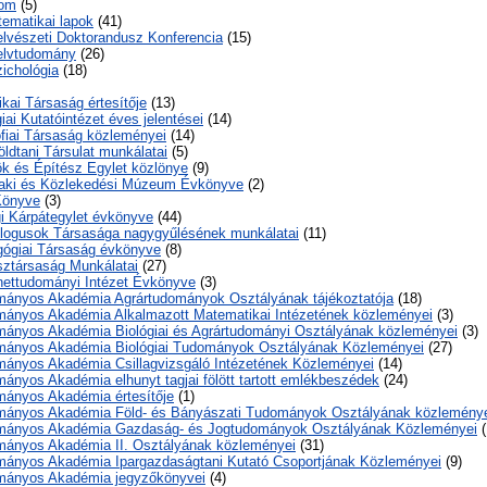
lom
(5)
ematikai lapok
(41)
elvészeti Doktorandusz Konferencia
(15)
elvtudomány
(26)
ichológia
(18)
ikai Társaság értesítője
(13)
iai Kutatóintézet éves jelentései
(14)
fiai Társaság közleményei
(14)
ldtani Társulat munkálatai
(5)
k és Építész Egylet közlönye
(9)
aki és Közlekedési Múzeum Évkönyve
(2)
Könyve
(3)
i Kárpátegylet évkönyve
(44)
logusok Társasága nagygyűlésének munkálatai
(11)
ógiai Társaság évkönyve
(8)
ztársaság Munkálatai
(27)
nettudományi Intézet Évkönyve
(3)
ányos Akadémia Agrártudományok Osztályának tájékoztatója
(18)
ányos Akadémia Alkalmazott Matematikai Intézetének közleményei
(3)
ányos Akadémia Biológiai és Agrártudományi Osztályának közleményei
(3)
ányos Akadémia Biológiai Tudományok Osztályának Közleményei
(27)
ányos Akadémia Csillagvizsgáló Intézetének Közleményei
(14)
nyos Akadémia elhunyt tagjai fölött tartott emlékbeszédek
(24)
ányos Akadémia értesítője
(1)
ányos Akadémia Föld- és Bányászati Tudományok Osztályának közlemény
mányos Akadémia Gazdaság- és Jogtudományok Osztályának Közleményei
(
ányos Akadémia II. Osztályának közleményei
(31)
ányos Akadémia Ipargazdaságtani Kutató Csoportjának Közleményei
(9)
mányos Akadémia jegyzőkönyvei
(4)