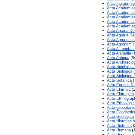
A Csongrádmegy
Acta Academiae
Acta Academiae
Acta Academiae 
Acta Academiae
Acta Academiae
Acta Agraria De
Acta Agraria Ka
Acta Agronomic
Acta Agronomic
Acta Alimentari
Acta Animalia H
Acta Antiqua
(6
Acta Archaeolo
Acta Biochimica
Acta Biologica
(
Acta Biologica 
Acta Botanica
(
Acta Carolus R
Acta Chimica
(1
Acta Chirurgica
Acta Ethnograp
Acta Ethnologi
Acta geobotani
Acta Geodaetic
Acta Geologica
Acta Historiae 
Acta Historica
(
Acta Humana
(1
Acta Hungarica