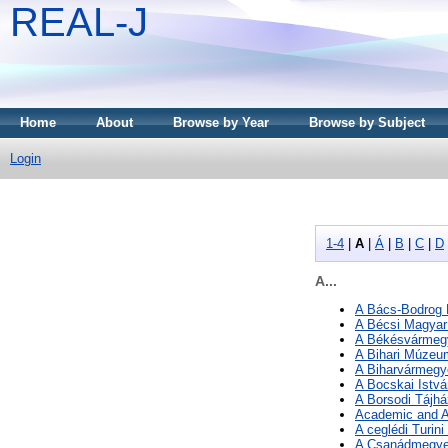
REAL-J
Home
About
Browse by Year
Browse by Subject
Login
1-4
|
A
|
Á
|
B
|
C
|
D
A...
A Bács-Bodrog 
A Bécsi Magyar 
A Békésvármegy
A Bihari Múze
A Biharvármegy
A Bocskai Ist
A Borsodi Tájh
Academic and A
A ceglédi Turi
A Csanádmegyei