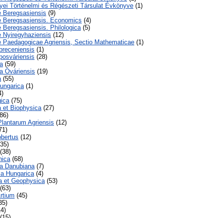
ei Történelmi és Régészeti Társulat Évkönyve
(1)
 Beregsasiensis
(9)
 Beregsasiensis. Economics
(4)
Beregsasiensis. Philologica
(5)
 Nyiregyhaziensis
(12)
 Paedagogicae Agriensis, Sectio Mathematicae
(1)
breceniensis
(1)
posváriensis
(28)
a
(59)
a Óváriensis
(19)
a
(55)
ungarica
(1)
4)
gica
(75)
 et Biophysica
(27)
86)
Plantarum Agriensis
(12)
71)
obertus
(12)
35)
(38)
hica
(68)
ca Danubiana
(7)
ca Hungarica
(4)
a et Geophysica
(53)
(63)
Artium
(45)
35)
4)
(15)