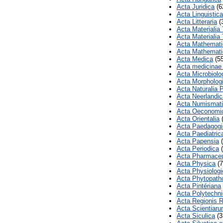
Acta Juridica
(6
Acta Linguistic
Acta Litteraria
(
Acta Materiali
Acta Materialia
Acta Mathemati
Acta Mathemati
Acta Medica
(55
Acta medicinae 
Acta Microbiolo
Acta Morpholog
Acta Naturalia 
Acta Neerlandic
Acta Numismati
Acta Oeconomi
Acta Orientalia
(
Acta Paedagogi
Acta Paediatric
Acta Papensia
(
Acta Periodica
(
Acta Pharmaceu
Acta Physica
(7
Acta Physiologi
Acta Phytopath
Acta Pintériana
Acta Polytechn
Acta Regionis 
Acta Scientiaru
Acta Siculica
(3