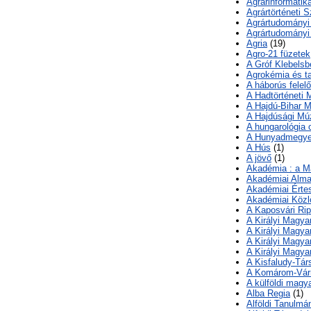
Agrárinformatik
Agrártörténeti 
Agrártudomány
Agrártudományi
Agria
(19)
Agro-21 füzetek
A Gróf Klebelsb
Agrokémia és ta
A háborús felel
A Hadtörténeti 
A Hajdú-Bihar 
A Hajdúsági M
A hungarológia 
A Hunyadmegyei
A Hús
(1)
A jövő
(1)
Akadémia : a M
Akadémiai Alm
Akadémiai Értes
Akadémiai Közlö
A Kaposvári Ri
A Királyi Magya
A Királyi Magy
A Királyi Magy
A Királyi Magy
A Kisfaludy-Tár
A Komárom-Várm
A külföldi magy
Alba Regia
(1)
Alföldi Tanulmá