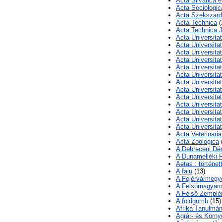
Acta Silvatica e
Acta Sociologic
Acta Szekszard
Acta Technica
(
Acta Technica J
Acta Universita
Acta Universita
Acta Universitat
Acta Universita
Acta Universita
Acta Universitat
Acta Universita
Acta Universita
Acta Universitat
Acta Universitat
Acta Universita
Acta Universitat
Acta Universitat
Acta Veterinaria
Acta Zoologica
A Debreceni D
A Dunamelléki 
Aetas : történet
A falu
(13)
A Fejérvármegye
A Felsőmagyaro
A Felső-Zemplé
A földgömb
(15)
Afrika Tanulmá
Agrár- és Körny