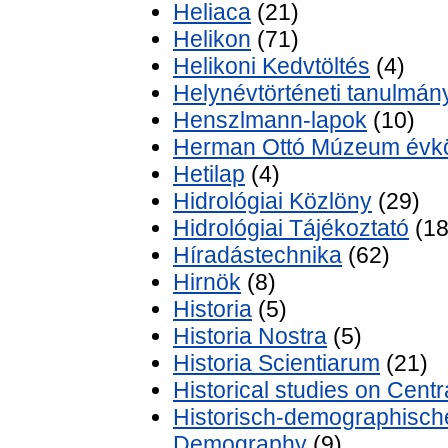
Heliaca
(21)
Helikon
(71)
Helikoni Kedvtöltés
(4)
Helynévtörténeti tanulmán
Henszlmann-lapok
(10)
Herman Ottó Múzeum évk
Hetilap
(4)
Hidrológiai Közlöny
(29)
Hidrológiai Tájékoztató
(18
Híradástechnika
(62)
Hirnök
(8)
Historia
(5)
Historia Nostra
(5)
Historia Scientiarum
(21)
Historical studies on Cent
Historisch-demographische 
Demography
(9)