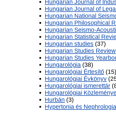
Hungarian Journal of Indu
Hungarian Journal of Lega
Hungarian National Seismol
Hungarian Philosophical 
Hungarian Seismo-Acoustic
Hungarian Statistical Revi
Hungarian studies
(37)
Hungarian Studies Review
Hungarian Studies Yearbo
Hungarológia
(38)
Hungarológiai Értesítő
(15
Hungarológiai Évkönyv
(25
Hungarológiai ismerettár
(
Hungarológiai Közlemény
Hurbán
(3)
Hypertonia és Nephrologi