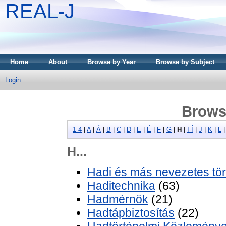
REAL-J
Home
About
Browse by Year
Browse by Subject
Login
Brows
1-4
|
A
|
Á
|
B
|
C
|
D
|
E
|
É
|
F
|
G
|
H
|
I-Í
|
J
|
K
|
L
H...
Hadi és más nevezetes tör
Haditechnika
(63)
Hadmérnök
(21)
Hadtápbiztosítás
(22)