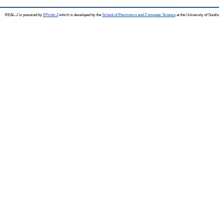
REAL-J is powered by
EPrints 3
which is developed by the
School of Electronics and Computer Science
at the University of Sout