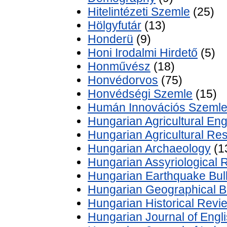
Hitelintézeti Szemle
(25)
Hölgyfutár
(13)
Honderü
(9)
Honi Irodalmi Hirdető
(5)
Honművész
(18)
Honvédorvos
(75)
Honvédségi Szemle
(15)
Humán Innovációs Szeml
Hungarian Agricultural Eng
Hungarian Agricultural Re
Hungarian Archaeology
(1
Hungarian Assyriological 
Hungarian Earthquake Bull
Hungarian Geographical Bul
Hungarian Historical Revi
Hungarian Journal of Engl