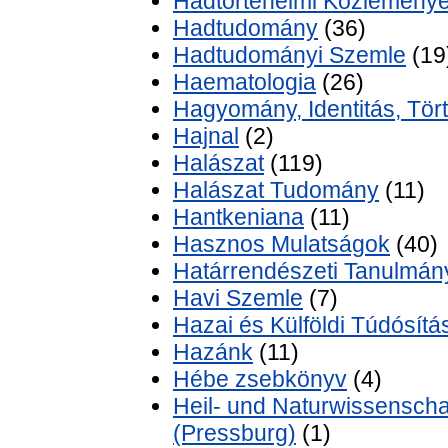
Hadtörténelmi Közlemény
Hadtudomány
(36)
Hadtudományi Szemle
(19
Haematologia
(26)
Hagyomány, Identitás, Tör
Hajnal
(2)
Halászat
(119)
Halászat Tudomány
(11)
Hantkeniana
(11)
Hasznos Mulatságok
(40)
Határrendészeti Tanulmán
Havi Szemle
(7)
Hazai és Külföldi Túdósítá
Hazánk
(11)
Hébe zsebkönyv
(4)
Heil- und Naturwissenschaf
(Pressburg)
(1)