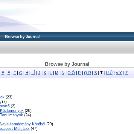
Browse by Journal
Browse by Journal
|
E
|
É
|
F
|
G
|
H
|
I-Í
|
J
|
K
|
L
|
M
|
N
|
O-Ő
|
P
|
Q-R
|
S
|
T
|
U-Ű
|
V-Y
|
Z
pok
(23)
s
(7)
tesítő
(2)
 Közlemények
(28)
 Tanulmányok
(24)
Neveléstudomány Köréből
(20)
dapest Múltjából
(47)