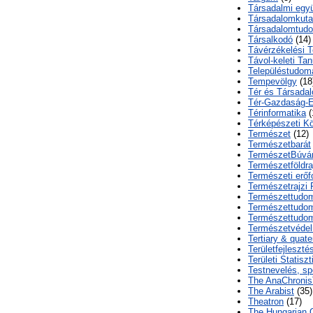
Társadalmi együ
Társadalomkuta
Társadalomtud
Társalkodó
(14)
Távérzékelési T
Távol-keleti Ta
Településtudom
Tempevölgy
(18
Tér és Társada
Tér-Gazdaság-
Térinformatika
(
Térképészeti K
Természet
(12)
Természetbarát
TermészetBúvá
Természetföldr
Természeti erőf
Természetrajzi 
Természettudo
Természettudom
Természettudom
Természetvéde
Tertiary & quate
Területfejleszté
Területi Statiszt
Testnevelés, sp
The AnaChroni
The Arabist
(35)
Theatron
(17)
The Hungarian Q