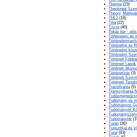
Themis
(23)
Theologiai Sze
Theory, Methodo
THL2
(18)
Tilia
(22)
Tiscia
(40)
Tokaji bor : id
Történelem és 
Történelemtanít
Történelmi és R
Történelmi köz
Történelmi Sze
Történeti Földr
Történeti Lapok
Történeti Muzeo
Történetírás
(3)
Történeti Szeml
Történeti Tanu
Transilvania
(5)
Transsylvania N
Tudásmenedzs
Tudomány és m
Tudományos Gy
Tudományos K
Tudományszerve
Tudománytár
(3
Turán
(26)
Turisztikai és 
Turul
(93)