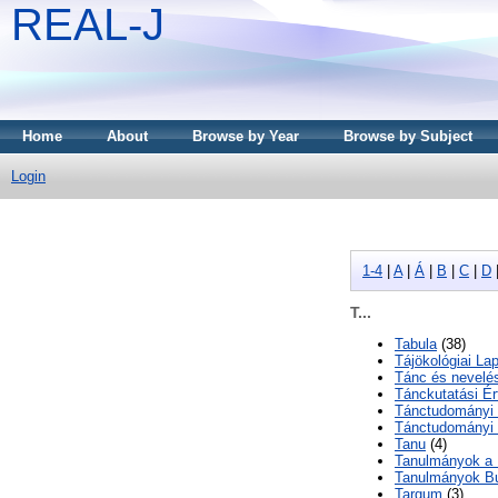
REAL-J
Home
About
Browse by Year
Browse by Subject
Login
1-4
|
A
|
Á
|
B
|
C
|
D
T...
Tabula
(38)
Tájökológiai La
Tánc és nevelé
Tánckutatási Ér
Tánctudományi
Tánctudományi
Tanu
(4)
Tanulmányok a 
Tanulmányok Bu
Targum
(3)