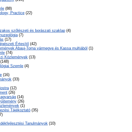
mle
(88)
logy, Practice
(22)
őszakos szőlészeti és borászati szaklap
(4)
muzeológia
(7)
ás
(17)
égészeti Értesítő
(42)
lemények Abauj-Torna vármegye és Kassa multjából
(1)
mle
(74)
ajzi Közlemények
(13)
(148)
lógiai Szemle
(4)
e
(16)
lmányok
(33)
ostra
(12)
ment
(26)
agyarság
(14)
űjtemény
(26)
özlemények
(1)
zési Tájékoztató
(35)
7)
Vidékfejlesztési Tanulmányok
(10)