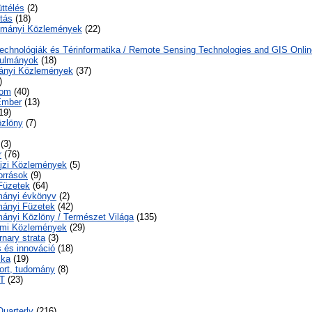
ttélés
(2)
tás
(18)
ományi Közlemények
(22)
echnológiák és Térinformatika / Remote Sensing Technologies and GIS Onlin
nulmányok
(18)
ányi Közlemények
(37)
)
lom
(40)
Ember
(13)
19)
özlöny
(7)
(3)
r
(76)
ajzi Közlemények
(5)
orrások
(9)
Füzetek
(64)
mányi évkönyv
(2)
ányi Füzetek
(42)
ányi Közlöny / Természet Világa
(135)
lmi Közlemények
(29)
rnary strata
(3)
s és innováció
(18)
ika
(19)
ort, tudomány
(8)
sT
(23)
uarterly
(216)