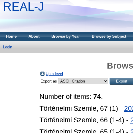
REAL-J
Home
About
Browse by Year
Browse by Subject
Login
Brows
Up a level
Export as
Number of items:
74
.
Történelmi Szemle, 67 (1) -
20
Történelmi Szemle, 66 (1-4) -
Történelmi Szemle, 65 (1-4) -