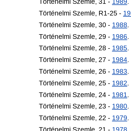
Történelmi Szemle, 31 -
1989
.
Történelmi Szemle, R1-25 -
19
Történelmi Szemle, 30 -
1988
.
Történelmi Szemle, 29 -
1986
.
Történelmi Szemle, 28 -
1985
.
Történelmi Szemle, 27 -
1984
.
Történelmi Szemle, 26 -
1983
.
Történelmi Szemle, 25 -
1982
.
Történelmi Szemle, 24 -
1981
.
Történelmi Szemle, 23 -
1980
.
Történelmi Szemle, 22 -
1979
.
Történelmi Szemle, 21 -
1978
.