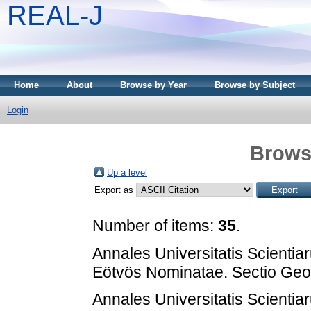
REAL-J
Home
About
Browse by Year
Browse by Subject
Login
Brows
Up a level
Export as
Number of items:
35
.
Annales Universitatis Scienti
Eötvös Nominatae. Sectio Geol
Annales Universitatis Scienti