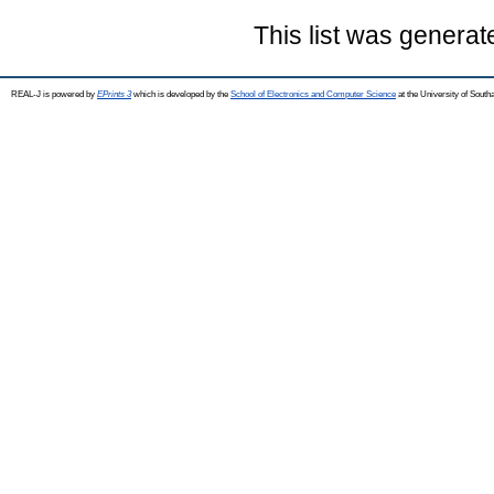
This list was genera
REAL-J is powered by
EPrints 3
which is developed by the
School of Electronics and Computer Science
at the University of Sout