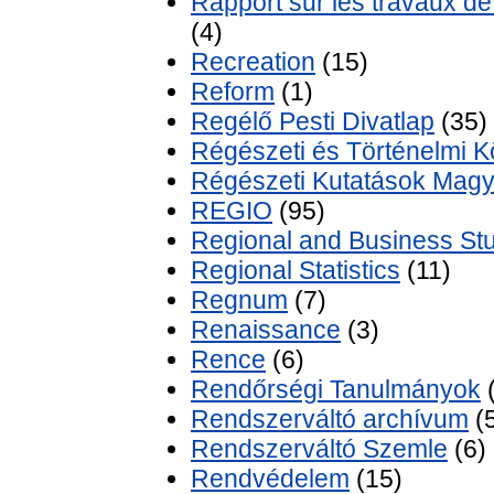
Rapport sur les travaux d
(4)
Recreation
(15)
Reform
(1)
Regélő Pesti Divatlap
(35)
Régészeti és Történelmi 
Régészeti Kutatások Mag
REGIO
(95)
Regional and Business St
Regional Statistics
(11)
Regnum
(7)
Renaissance
(3)
Rence
(6)
Rendőrségi Tanulmányok
(
Rendszerváltó archívum
(
Rendszerváltó Szemle
(6)
Rendvédelem
(15)