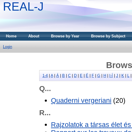
REAL-J
Home
About
Browse by Year
Browse by Subject
Login
Brows
1-4
|
A
|
Á
|
B
|
C
|
D
|
E
|
É
|
F
|
G
|
H
|
I-Í
|
J
|
K
|
L
Q...
Quaderni vergeriani
(20)
R...
Rajzolatok a társas élet és