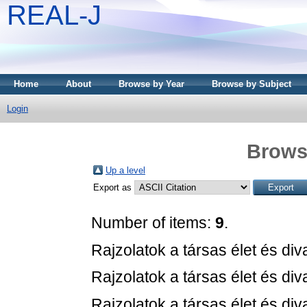
REAL-J
Home
About
Browse by Year
Browse by Subject
Login
Brows
Up a level
Export as
Number of items:
9
.
Rajzolatok a társas élet és diva
Rajzolatok a társas élet és diva
Rajzolatok a társas élet és diva