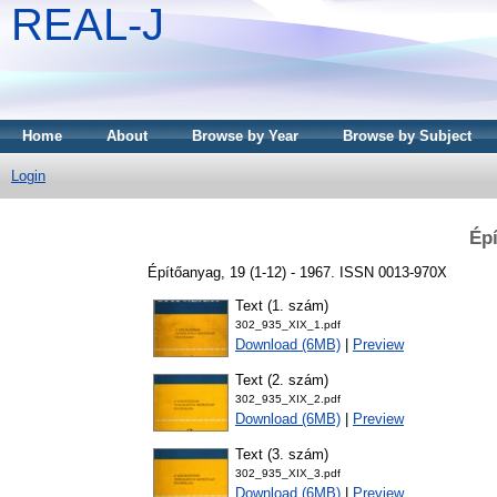
REAL-J
Home
About
Browse by Year
Browse by Subject
Login
Épí
Építőanyag, 19 (1-12) - 1967. ISSN 0013-970X
Text (1. szám)
302_935_XIX_1.pdf
Download (6MB)
|
Preview
Text (2. szám)
302_935_XIX_2.pdf
Download (6MB)
|
Preview
Text (3. szám)
302_935_XIX_3.pdf
Download (6MB)
|
Preview