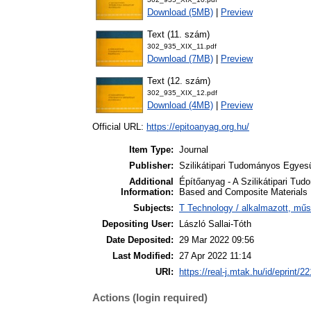
Download (5MB)
|
Preview
Text (11. szám)
302_935_XIX_11.pdf
Download (7MB)
|
Preview
Text (12. szám)
302_935_XIX_12.pdf
Download (4MB)
|
Preview
Official URL:
https://epitoanyag.org.hu/
Item Type:
Journal
Publisher:
Szilikátipari Tudományos Egyesü
Additional
Építőanyag - A Szilikátipari Tud
Information:
Based and Composite Materials
Subjects:
T Technology / alkalmazott, mű
Depositing User:
László Sallai-Tóth
Date Deposited:
29 Mar 2022 09:56
Last Modified:
27 Apr 2022 11:14
URI:
https://real-j.mtak.hu/id/eprint/2
Actions (login required)