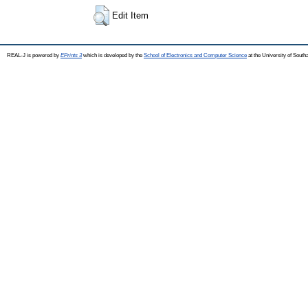
Edit Item
REAL-J is powered by
EPrints 3
which is developed by the
School of Electronics and Computer Science
at the University of Sout